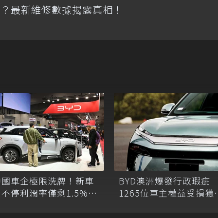
池？最新維修數據揭露真相！
中國車企極限洗牌！新車
BYD澳洲爆發行政瑕疵
出不停利潤率僅剩1.5%，
1265位車主權益受損獲
主流車廠急出海
額退款！