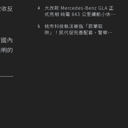
徵收反
大改款 Mercedes-Benz GLA 正
式亮相 純電 643 公里續航小休
旅！
桃市科技執法被指「罰單陷
阱」！民代促完善配套，警察局
提數據回應
若國內
透明的