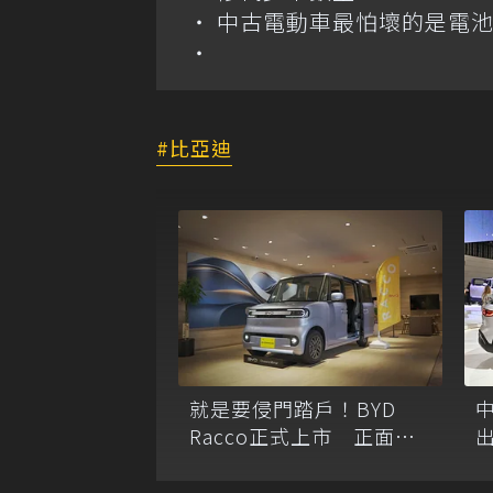
中古電動車最怕壞的是電
比亞迪
就是要侵門踏戶！BYD
Racco正式上市 正面迎
戰日系K-Car霸主