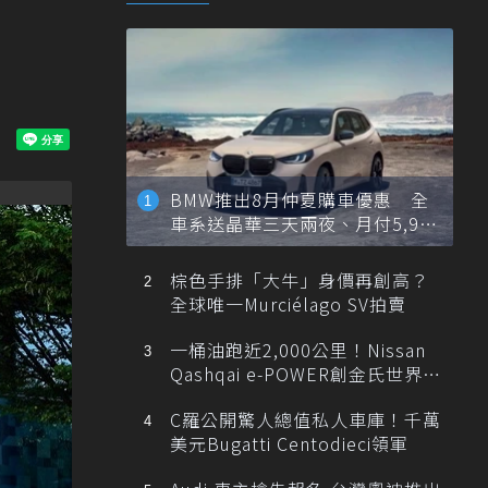
BMW推出8月仲夏購車優惠 全
車系送晶華三天兩夜、月付5,900
元起
棕色手排「大牛」身價再創高？
全球唯一Murciélago SV拍賣
一桶油跑近2,000公里！Nissan
Qashqai e-POWER創金氏世界紀
錄
C羅公開驚人總值私人車庫！千萬
美元Bugatti Centodieci領軍