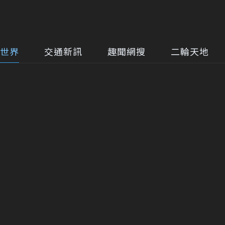
世界
交通新訊
趣聞網搜
二輪天地