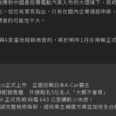
施應對中國產低價電動汽車入市的大環境下，政
志。但也有意見指出，只有在國內企業提起申訴
調查的可能性不大。
經與6家當地經銷商簽約，將於明年1月在南韓正
cco正式上市 正面迎戰日系K-Car霸主
e傳全球配額售罄 外媒點名5位名人「大概不會買」
 GLA 正式亮相 純電 643 公里續航小休旅！
碼 承諾完整檢修換新、提供車主補償方案並加倍全台