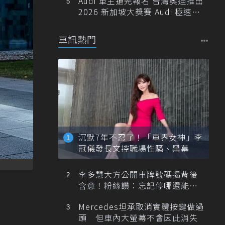
Audi 車主搶先報名 台灣奧迪推出
2026 新加坡大獎賽 Audi 極速之
旅
車訊熱門
沉默7年不忍了！「車界女神」李
冠儀發長文控職場性騷、黑幕
李多慧大方公開車牌號碼揭背後
含意！粉絲讚：忘記停哪還能幫
忙找車
Mercedes坦承取消實體按鍵做過
頭 但車內大螢幕不會因此消失