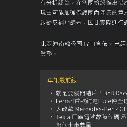
有分析認為，在各國紛紛推出措
現出可能加強保護國內產業的意
啟動反補貼調查，因此實際進行
比亞迪南韓公司17日宣佈，已
業務。
車訊最前線
就是要侵門踏戶！BYD Ra
Ferrari首款純電Luc
大改款 Mercedes-Benz
Tesla 回應電池故障代
修代步車數量