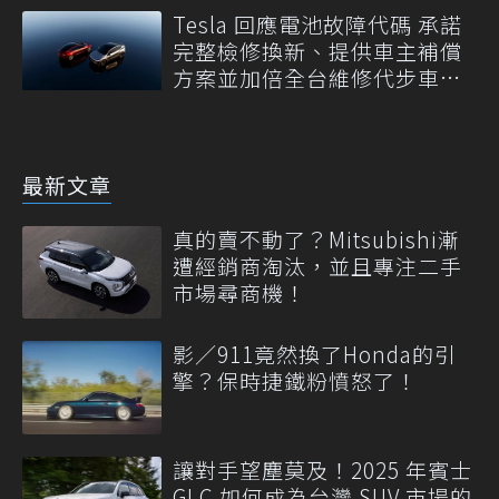
Tesla 回應電池故障代碼 承諾
完整檢修換新、提供車主補償
方案並加倍全台維修代步車數
量
最新文章
真的賣不動了？Mitsubishi漸
遭經銷商淘汰，並且專注二手
市場尋商機！
影／911竟然換了Honda的引
擎？保時捷鐵粉憤怒了！
讓對手望塵莫及！2025 年賓士
GLC 如何成為台灣 SUV 市場的