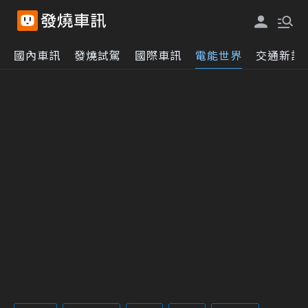
國內車訊
發燒試駕
國際車訊
電能世界
交通新訊