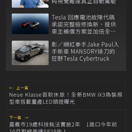
純視覺難達真正自動駕駛
Tesla 回應電池故障代碼
承諾完整檢修換新、提供
車主補償方案並加倍全台
維修代步車數量
影／網紅拳手Jake Paul入
手新車 MANSORY操刀的
狂野Tesla Cybertruck
←
上一篇
Neue Klasse首款休旅！全新BMW iX3偽裝原
型車搭載量產LED頭燈曝光
下一篇
→
嘉義市19處科技執法實施2年 1路口今年前
10月取締高達5828件！