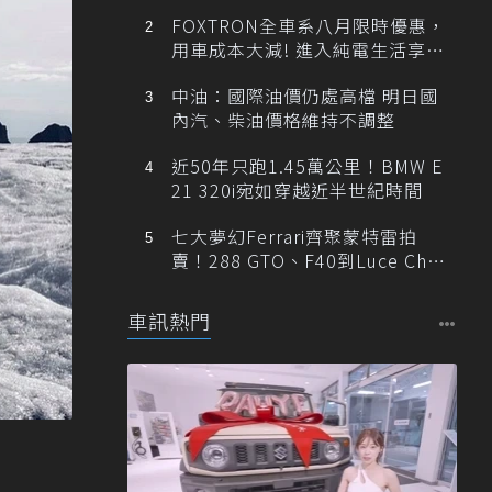
FOXTRON全車系八月限時優惠，
用車成本大減! 進入純電生活享
「零稅金＋零保養」新時代
中油：國際油價仍處高檔 明日國
內汽、柴油價格維持不調整
近50年只跑1.45萬公里！BMW E
21 320i宛如穿越近半世紀時間
七大夢幻Ferrari齊聚蒙特雷拍
賣！288 GTO、F40到Luce Cha
ssis 0一次登場
車訊熱門