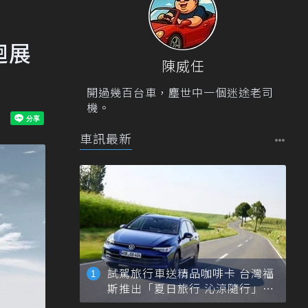
迴展
陳威任
開過幾百台車，塵世中一個迷途老司
機。
車訊最新
試駕旅行車送精品咖啡卡 台灣福
斯推出「夏日旅行 沁涼隨行」活
動