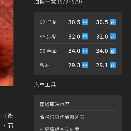
油價一覽 (8/3~8/9)
30.5
30.5
92 無鉛
32.0
32.0
95 無鉛
34.0
34.0
98 無鉛
29.3
29.1
柴油
汽車工具
國道即時車況
m(後
合格汽車代驗廠列表
m，而
交通違規查詢結果