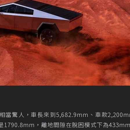
是相當驚人，車長來到5,682.9mm、車款2,200m
則是1790.8mm，離地間隙在脫困模式下為433m