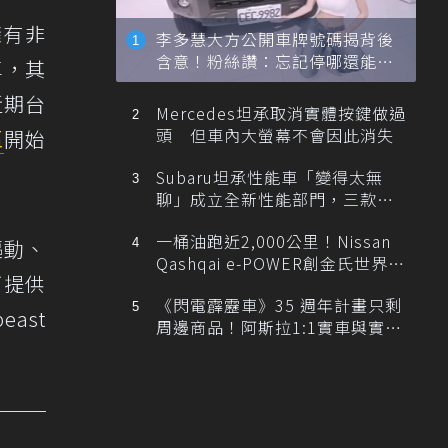
擁有非
李多慧大方公開車牌號碼揭背後
含意！粉絲讚：忘記停哪還能幫
車，其
忙找車
近期台
Mercedes坦承取消實體按鍵做過
頭 但車內大螢幕不會因此消失
區
開始
Subaru坦承性能車「變得太無
聊」成立全新性能部門，三款手
排跑車開發中！
一桶油跑近2,000公里！Nissan
驅動、
Qashqai e-POWER創金氏世界紀
下提供
錄
《閃電霹靂車》35 週年計畫只剩
ast
周邊商品！阿斯拉1:1實車與實體
展覽雙雙喊卡