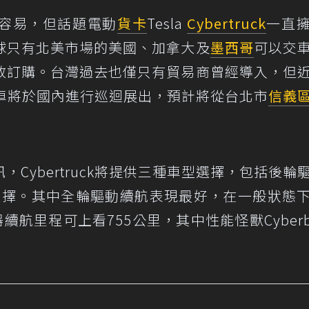
容易，但話題電動
貨卡
Tesla
Cybertruck
一直
球只有北美市場的美國、加拿大及
墨西哥
可以交
放訂購。台灣過去也僅只有貿易商曾經導入，但
ck實車將於國內進行巡迴展出，預計將從台北市
信義
Cybertruck將提供三種車型選擇，包括後輪
三車型選擇。其中全輪驅動續航表現最好，在一般狀態
航里程可上看755公里，其中性能怪獸Cyberbe