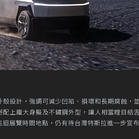
外殼設計，強調可減少凹陷、損壞和長期腐蝕，
搭配上龐大身軀及不鏽鋼外型，讓人相當瞠目結
巡迴展覽時間地點，仍有待台灣特斯拉進一步宣