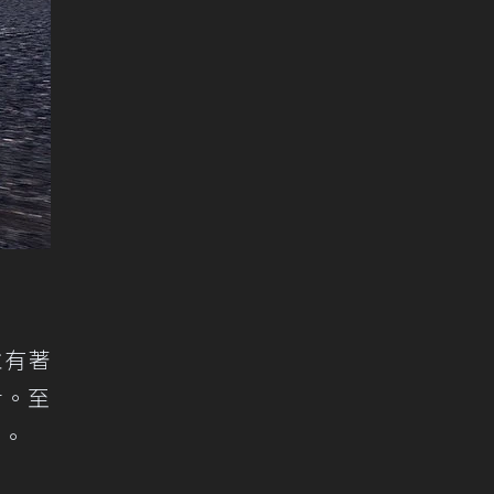
並有著
舌。至
布。