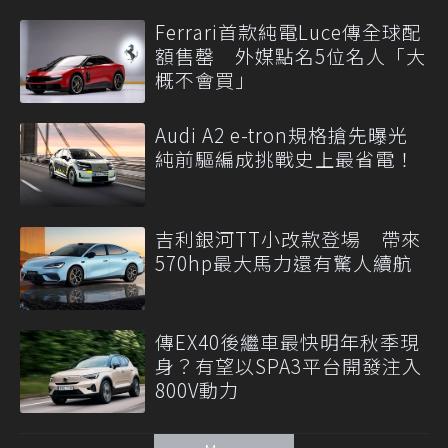
Ferrari首款純電Luce傳全球配
額售罄 外媒點名5位名人「大
概不會買」
Audi A2 e-tron規格搶先曝光
純前驅編成挑戰史上最省電！
吉利銀河TT小改款登場 帶來
570hp最大馬力還有驚人續航
傳EX40後繼車最快明年秋季現
身？有望以SPA3平台開發注入
800V動力