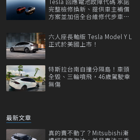
Tesla 回應電池故障代碼 承諾
完整檢修換新、提供車主補償
方案並加倍全台維修代步車數
量
六人座長軸版 Tesla Model Y L
正式於美國上市！
特斯拉台南自撞分隔島！車頭
全毀、三輪噴飛，46歲駕駛幸
無傷
最新文章
真的賣不動了？Mitsubishi漸