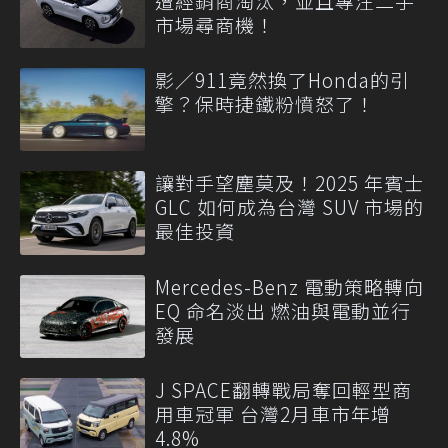
遭經銷商淘汰，並且專注二手
市場尋商機！
影／911竟然換了Honda的引
擎？保時捷鐵粉憤怒了！
讓對手望塵莫及！2025 年賓士
GLC 如何成為台灣 SUV 市場的
最佳投資
Mercedes-Benz 電動策略轉向
EQ 命名淡出 燃油與電動並行
發展
J SPACE翻轉戰局奪回輕型商
用車冠軍 台灣2月車市年增
4.8%