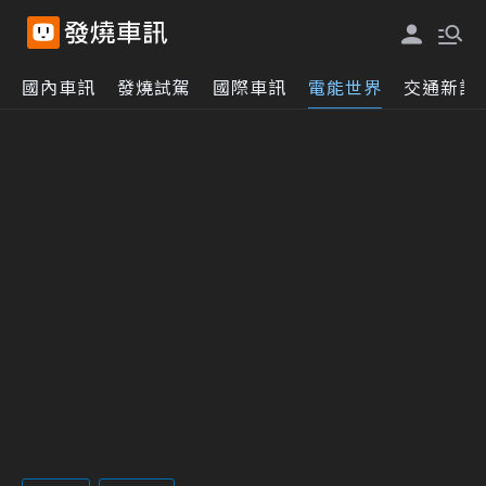
國內車訊
發燒試駕
國際車訊
電能世界
交通新訊