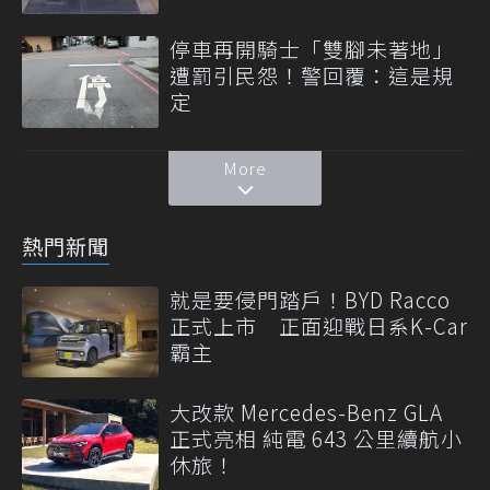
停車再開騎士「雙腳未著地」
遭罰引民怨！警回覆：這是規
定
More
熱門新聞
就是要侵門踏戶！BYD Racco
正式上市 正面迎戰日系K-Car
霸主
大改款 Mercedes-Benz GLA
正式亮相 純電 643 公里續航小
休旅！