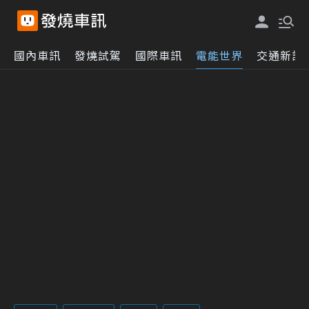
國內車訊
發燒試駕
國際車訊
電能世界
交通新訊