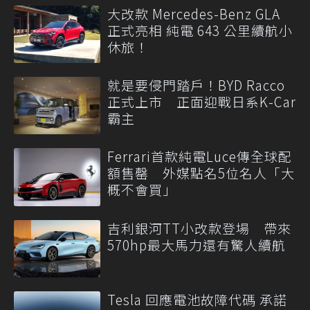
大改款 Mercedes-Benz GLA
正式亮相 純電 643 公里續航小
休旅！
就是要侵門踏戶！BYD Racco
正式上市 正面迎戰日系K-Car
霸主
Ferrari首款純電Luce傳全球配
額售罄 外媒點名5位名人「大
概不會買」
吉利銀河TT小改款登場 帶來
570hp最大馬力還有驚人續航
Tesla 回應電池故障代碼 承諾