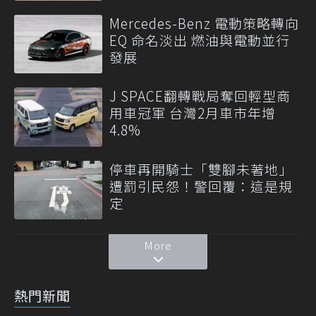
Mercedes-Benz 電動策略轉向
EQ 命名淡出 燃油與電動並行
發展
J SPACE翻轉戰局奪回輕型商
用車冠軍 台灣2月車市年增
4.8%
停車再開騎士「雙腳未著地」
遭罰引民怨！警回覆：這是規
定
More
熱門新聞