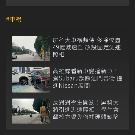
車禍
屏科大車禍頻傳 移除校園
49處減速丘 改設固定測速
照相
高雄婦看新車變撞新車！
駕Subaru誤踩油門暴衝 撞
進Nissan展間
反對對學生開罰！屏科大
將引進測速照相 學生會
籲校方優先修補硬體缺陷