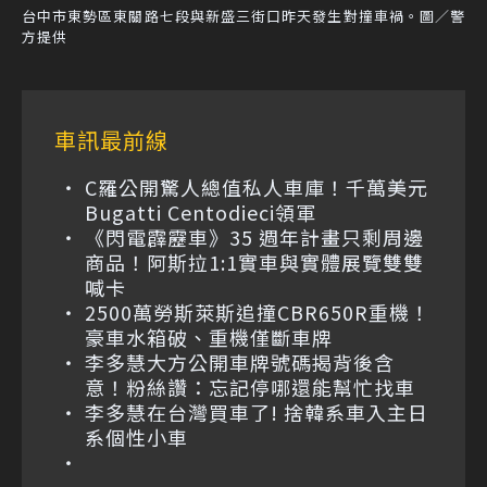
台中市東勢區東關路七段與新盛三街口昨天發生對撞車禍。圖／警
方提供
車訊最前線
C羅公開驚人總值私人車庫！千萬美元
Bugatti Centodieci領軍
《閃電霹靂車》35 週年計畫只剩周邊
商品！阿斯拉1:1實車與實體展覽雙雙
喊卡
2500萬勞斯萊斯追撞CBR650R重機！
豪車水箱破、重機僅斷車牌
李多慧大方公開車牌號碼揭背後含
意！粉絲讚：忘記停哪還能幫忙找車
李多慧在台灣買車了! 捨韓系車入主日
系個性小車