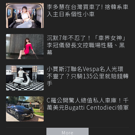
李多慧在台灣買車了! 捨韓系車
入主日系個性小車
沉默7年不忍了！「車界女神」
李冠儀發長文控職場性騷、黑
幕
小賈斯汀聯名Vespa名人光環
不靈了？只騎135公里就賠錢轉
手
C羅公開驚人總值私人車庫！千
萬美元Bugatti Centodieci領軍
More