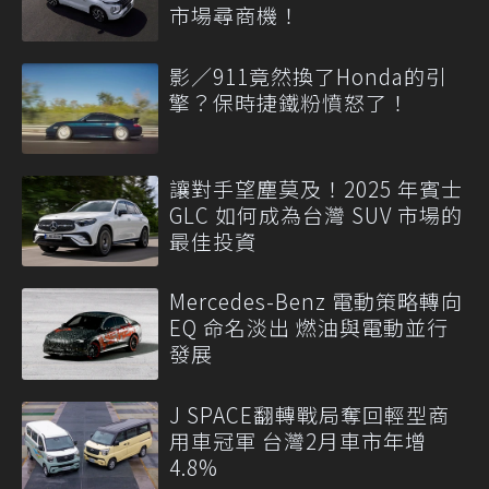
市場尋商機！
影／911竟然換了Honda的引
擎？保時捷鐵粉憤怒了！
讓對手望塵莫及！2025 年賓士
GLC 如何成為台灣 SUV 市場的
最佳投資
Mercedes-Benz 電動策略轉向
EQ 命名淡出 燃油與電動並行
發展
J SPACE翻轉戰局奪回輕型商
用車冠軍 台灣2月車市年增
4.8%