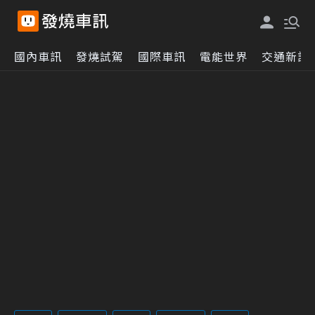
國內車訊
發燒試駕
國際車訊
電能世界
交通新訊