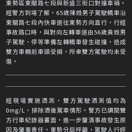
東勢區東關路七段與新盛三街口對撞車禍。
經警方到場了解，65歲陳姓男子駕駛轎車沿
東關路七段內快車道往東勢方向直行，行經
事故路口時，與對向左轉車道由56歲黃姓男
子駕駛、停等準備左轉轎車發生碰撞，造成
雙方車輛前車頭受損，所幸雙方駕駛均未受
傷。
經現場實施酒測，雙方駕駛酒測值均為
0mg/L，排除酒後駕車情形。警方已調閱雙
方行車紀錄器畫面，進一步釐清事故發生原
因及肇事責任。東勢分局呼籲，駕駛人行經