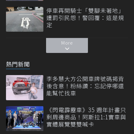
停車再開騎士「雙腳未著地」
遭罰引民怨！警回覆：這是規
定
More
熱門新聞
李多慧大方公開車牌號碼揭背
後含意！粉絲讚：忘記停哪還
能幫忙找車
《閃電霹靂車》35 週年計畫只
剩周邊商品！阿斯拉1:1實車與
實體展覽雙雙喊卡