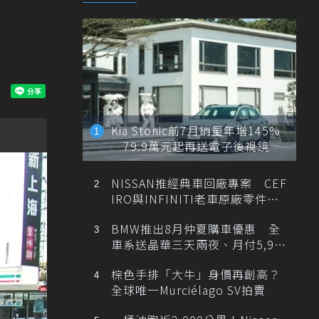
Kia Stonic前7月銷量年增145%
79.9萬元起再送電子後視鏡
NISSAN推經典車回廠專案 CEF
IRO與INFINITI老車原廠零件最
低1折
BMW推出8月仲夏購車優惠 全
車系送晶華三天兩夜、月付5,900
元起
棕色手排「大牛」身價再創高？
全球唯一Murciélago SV拍賣