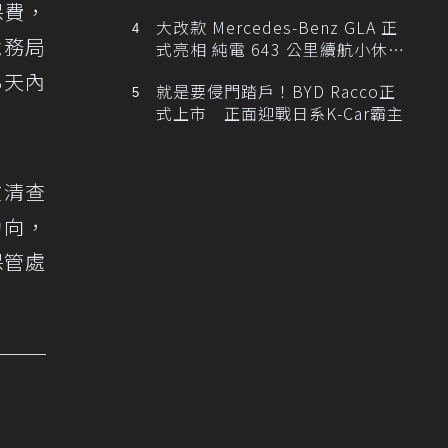
保費，
大改款 Mercedes-Benz GLA 正
稅務局
式亮相 純電 643 公里續航小休
旅！
3天內
就是要侵門踏戶！BYD Racco正
式上市 正面迎戰日系K-Car霸主
在清查
動向，
保管處