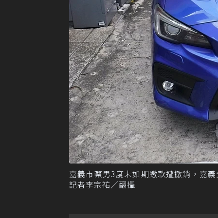
嘉義市蔡男3度未如期繳款遭撤銷，嘉
記者李宗祐／翻攝