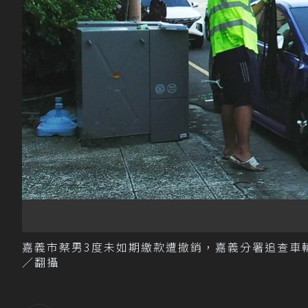
嘉義市蔡男3度未如期繳款遭撤銷，嘉義分署追查車
／翻攝