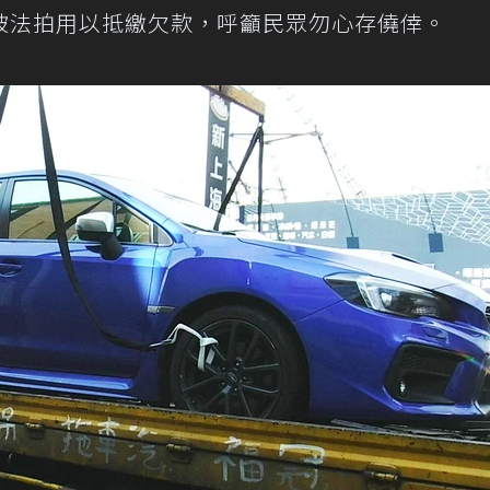
被法拍用以抵繳欠款，呼籲民眾勿心存僥倖。