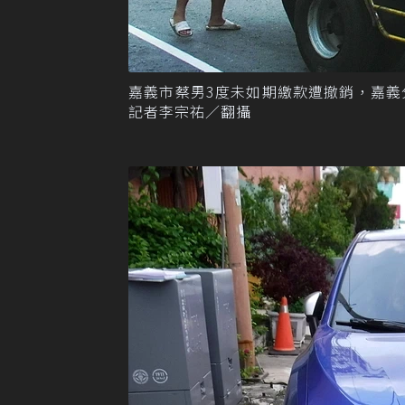
嘉義市蔡男3度未如期繳款遭撤銷，嘉
記者李宗祐／翻攝