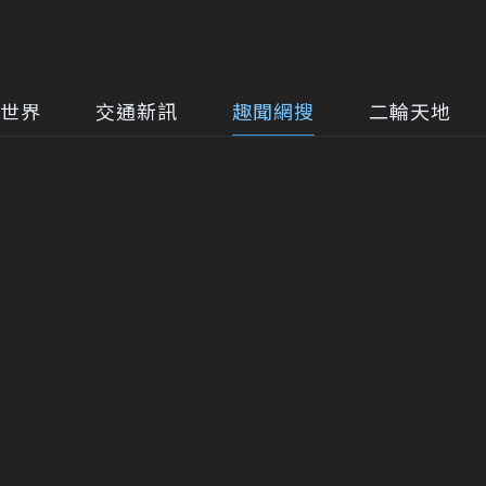
世界
交通新訊
趣聞網搜
二輪天地