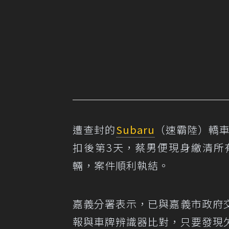
遭查封的
Subaru
（速霸陸）轎車
扣後第3天，蔡男便現身繳清所
輛，案件順利執結。
嘉義分署表示，已與嘉義市政府
報與車牌辨識器比對，只要發現