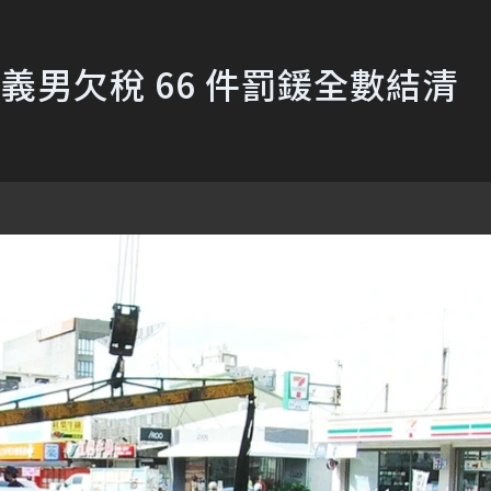
嘉義男欠稅 66 件罰鍰全數結清