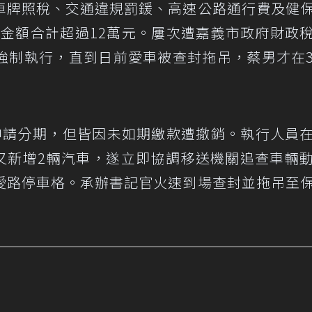
車牌照稅、交通違規罰鍰、高速公路通行費及健
件，金額合計超過12萬元。屢次遭嘉義市政府財政
強制執行，直到日前愛車被查封拖吊，蔡男才在
申請分期，但皆因未如期繳款遭撤銷。執行人員
後又新增2輛汽車，遂立即協調移送機關追查車輛
愛路停車格。承辦書記官火速到場查封並拖吊至