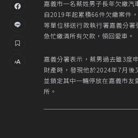
嘉義市一名蔡姓男子長年欠繳汽
自2019年起累積66件欠繳案
等單位移送行政執行署嘉義分署
急忙繳清所有欠款，領回愛車。
嘉義分署表示，蔡男過去雖3度
財產時，發現他於2024年7月
並鎖定其中一輛停放在嘉義市友
所。