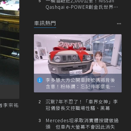
一桶油跑近2,000公里！Nissan
Qashqai e-POWER創金氏世界紀
錄
車訊熱門
李多慧大方公開車牌號碼揭背後
含意！粉絲讚：忘記停哪還能幫
忙找車
沉默7年不忍了！「車界女神」李
者李宗祐
冠儀發長文控職場性騷、黑幕
Mercedes坦承取消實體按鍵做過
頭 但車內大螢幕不會因此消失