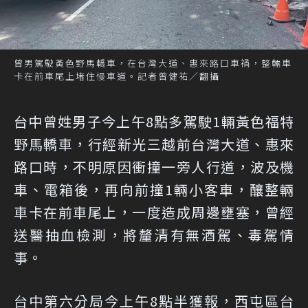
曾男駕駛黃色野馬轎車，在台灣大道、惠來路口車禍，整輛車
卡在前車尾上堵住慢車道。記者曾健祐／翻攝
台中曾姓男子今上午8點多駕駛1輛黃色福特
野馬轎車，行經新光三越前台灣大道、惠來
路口時，不明原因衝撞一旁人行道，波及機
車、電箱後，再向前撞1輛小客車，釀整輛
車卡在前車尾上，一度造成周邊壅塞，曾經
送醫抽血檢測，將釐清有無酒駕、毒駕情
事。
台中第六分局今上午8點半獲報，西屯區台