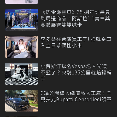
《閃電霹靂車》35 週年計畫只
剩周邊商品！阿斯拉1:1實車與
實體展覽雙雙喊卡
李多慧在台灣買車了! 捨韓系車
入主日系個性小車
小賈斯汀聯名Vespa名人光環
不靈了？只騎135公里就賠錢轉
手
C羅公開驚人總值私人車庫！千
萬美元Bugatti Centodieci領軍