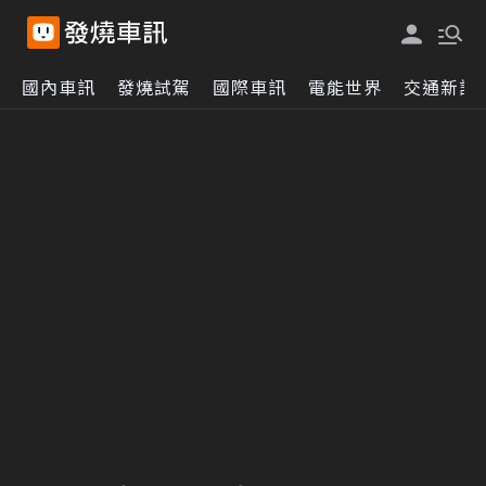
國內車訊
發燒試駕
國際車訊
電能世界
交通新訊