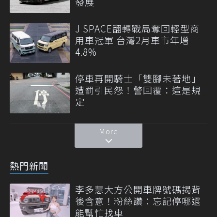
發展
J SPACE翻轉戰局奪回輕型商
用車冠軍 台灣2月車市年增
4.8%
停車再開騎士「雙腳未著地」
遭罰引民怨！警回覆：這是規
定
More
熱門新聞
李多慧大方公開車牌號碼揭背
後含意！粉絲讚：忘記停哪還
能幫忙找車