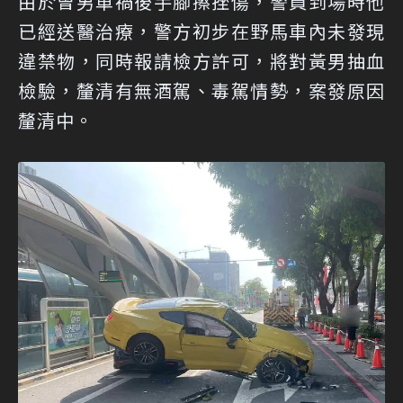
由於曾男車禍後手腳擦挫傷，警員到場時他
已經送醫治療，警方初步在野馬車內未發現
違禁物，同時報請檢方許可，將對黃男抽血
檢驗，釐清有無酒駕、毒駕情勢，案發原因
釐清中。