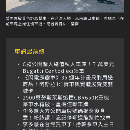
曾男駕駛黃色野馬轎車，在台灣大道、惠來路口車禍，整輛車卡在
前車尾上堵住慢車道。記者曾健祐／翻攝
車訊最前線
C羅公開驚人總值私人車庫！千萬美元
Bugatti Centodieci領軍
《閃電霹靂車》35 週年計畫只剩周邊
商品！阿斯拉1:1實車與實體展覽雙雙
喊卡
2500萬勞斯萊斯追撞CBR650R重機！
豪車水箱破、重機僅斷車牌
李多慧大方公開車牌號碼揭背後含
意！粉絲讚：忘記停哪還能幫忙找車
李多慧在台灣買車了! 捨韓系車入主日