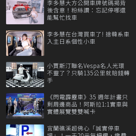
李多慧大方公開車牌號碼揭背
後含意！粉絲讚：忘記停哪還
能幫忙找車
李多慧在台灣買車了! 捨韓系車
入主日系個性小車
小賈斯汀聯名Vespa名人光環
不靈了？只騎135公里就賠錢轉
手
《閃電霹靂車》35 週年計畫只
剩周邊商品！阿斯拉1:1實車與
實體展覽雙雙喊卡
宜蘭礁溪超佛心「誠實停車
場」！一天20元無柵欄，繳費