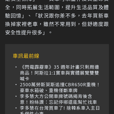
全，同時拓展生活範圍，提升生活品質及體
驗回憶」、「狀況跟你差不多，去年買新車
換掉家裡老車，雖然不常用到，但舒適度跟
安全性提升很多」。
車訊最前線
《閃電霹靂車》35 週年計畫只剩周邊
商品！阿斯拉1:1實車與實體展覽雙雙
喊卡
2500萬勞斯萊斯追撞CBR650R重機！
豪車水箱破、重機僅斷車牌
李多慧大方公開車牌號碼揭背後含
意！粉絲讚：忘記停哪還能幫忙找車
李多慧在台灣買車了! 捨韓系車入主日
系個性小車