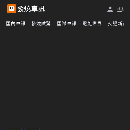
國內車訊
發燒試駕
國際車訊
電能世界
交通新訊