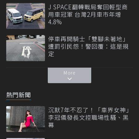
J SPACE翻轉戰局奪回輕型商
用車冠軍 台灣2月車市年增
4.8%
停車再開騎士「雙腳未著地」
遭罰引民怨！警回覆：這是規
定
More
熱門新聞
沉默7年不忍了！「車界女神」
李冠儀發長文控職場性騷、黑
幕