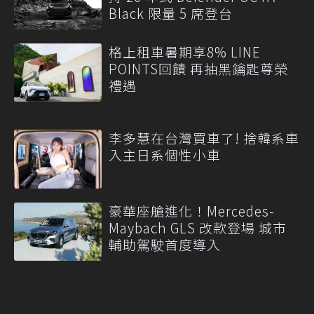
Black 限量 5 席登台
格上租車暑期享8% LINE
POINTS回饋 再抽黑鑰匙尊榮
禮遇
李多慧在台灣買車了! 捨韓系車
入主日系個性小車
豪華座艙進化！Mercedes-
Maybach GLS 改款登場 城市
輔助駕駛首度導入