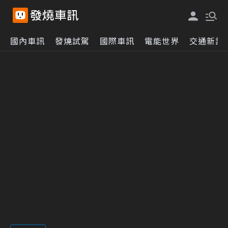
國內車訊
發燒試駕
國際車訊
電能世界
交通新訊