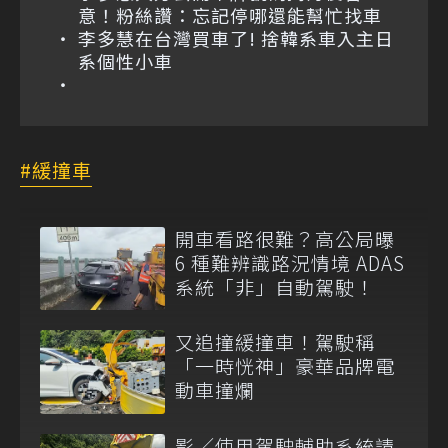
意！粉絲讚：忘記停哪還能幫忙找車
李多慧在台灣買車了! 捨韓系車入主日
系個性小車
緩撞車
開車看路很難？高公局曝
6 種難辨識路況情境 ADAS
系統「非」自動駕駛！
又追撞緩撞車！駕駛稱
「一時恍神」豪華品牌電
動車撞爛
影／使用駕駛輔助系統請