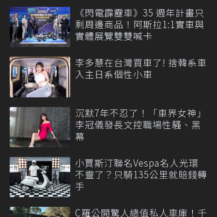
《閃電霹靂車》35 週年計畫只
剩周邊商品！阿斯拉1:1實車與
實體展覽雙雙喊卡
李多慧在台灣買車了! 捨韓系車
入主日系個性小車
沉默7年不忍了！「車界女神」
李冠儀發長文控職場性騷、黑
幕
小賈斯汀聯名Vespa名人光環
不靈了？只騎135公里就賠錢轉
手
C羅公開驚人總值私人車庫！千