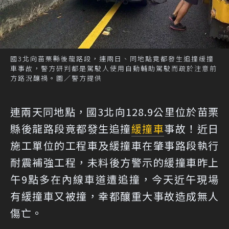
國3北向苗栗縣後龍路段，連兩日、同地點竟都發生追撞緩撞
車事故，警方研判都是駕駛人使用自動輔助駕駛而疏於注意前
方路況釀禍。圖／警方提供
連兩天同地點，國3北向128.9公里位於苗栗
縣後龍路段竟都發生追撞
緩撞車
事故！近日
施工單位的工程車及緩撞車在肇事路段執行
耐震補強工程，未料後方警示的緩撞車昨上
午9點多在內線車道遭追撞，今天近午現場
有緩撞車又被撞，幸都釀重大事故造成無人
傷亡。