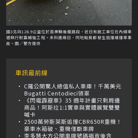
國3北向128.9公里位於苗栗縣後龍路段，近日有施工單位在內線車
道執行耐震補強工程，未料連兩日、同地點竟都發生追撞緩撞車事
故。圖／警方提供
車訊最前線
C羅公開驚人總值私人車庫！千萬美元
Bugatti Centodieci領軍
《閃電霹靂車》35 週年計畫只剩周邊
商品！阿斯拉1:1實車與實體展覽雙雙
喊卡
2500萬勞斯萊斯追撞CBR650R重機！
豪車水箱破、重機僅斷車牌
李多慧大方公開車牌號碼揭背後含