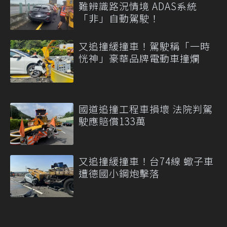
難辨識路況情境 ADAS系統
「非」自動駕駛！
又追撞緩撞車！駕駛稱「一時
恍神」豪華品牌電動車撞爛
國道追撞工程車損壞 法院判駕
駛應賠償133萬
又追撞緩撞車！台74線 蠍子車
遭德國小鋼炮擊落