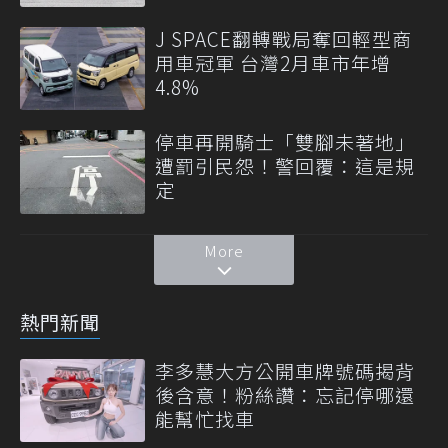
J SPACE翻轉戰局奪回輕型商
用車冠軍 台灣2月車市年增
4.8%
停車再開騎士「雙腳未著地」
遭罰引民怨！警回覆：這是規
定
More
熱門新聞
李多慧大方公開車牌號碼揭背
後含意！粉絲讚：忘記停哪還
能幫忙找車