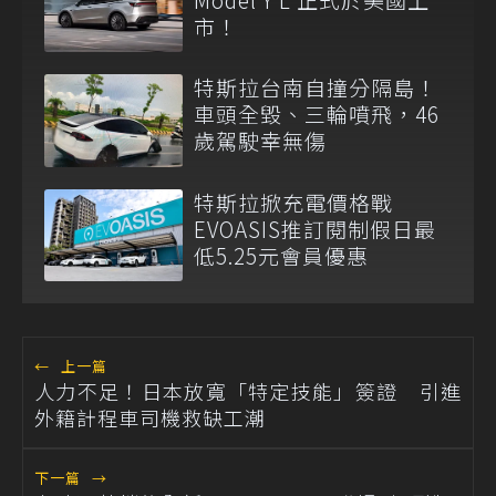
市！
特斯拉台南自撞分隔島！
車頭全毀、三輪噴飛，46
歲駕駛幸無傷
特斯拉掀充電價格戰
EVOASIS推訂閱制假日最
低5.25元會員優惠
←
上一篇
人力不足！日本放寬「特定技能」簽證 引進
外籍計程車司機救缺工潮
下一篇
→