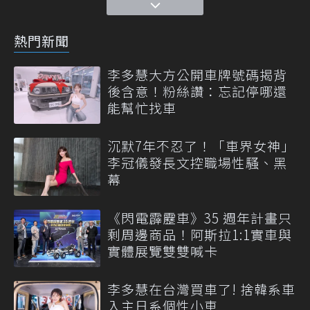
熱門新聞
李多慧大方公開車牌號碼揭背
後含意！粉絲讚：忘記停哪還
能幫忙找車
沉默7年不忍了！「車界女神」
李冠儀發長文控職場性騷、黑
幕
《閃電霹靂車》35 週年計畫只
剩周邊商品！阿斯拉1:1實車與
實體展覽雙雙喊卡
李多慧在台灣買車了! 捨韓系車
入主日系個性小車