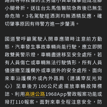
小腿骨折，送往台北馬偕醫院急救後已無生
命危險，3名駕駛經酒測均無酒精反應，確
切肇事原因有待警方進一步釐清。
國道警呼籲駕駛人開車應隨時注意前方動
態，汽車發生事故車輛尚能行駛，應立即開
啟雙黃警示燈，車輛盡速移至安全處所，若
有人員傷亡或車輛無法行駛情形，所有人員
儘速撤至護欄外或車道外的安全處所、面向
來車沿護欄外或內外路肩（建議穿反光背
心）至車後方100公尺處擺放車輛故障標
誌、利用
高速公路
1968App警政報案功能或
撥打110報案。面對來車全程注意安全，防