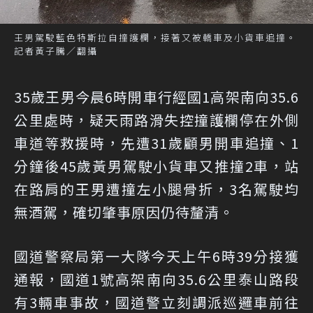
王男駕駛藍色特斯拉自撞護欄，接著又被轎車及小貨車追撞。
記者黃子騰／翻攝
35歲王男今晨6時開車行經國1高架南向35.6
公里處時，疑天雨路滑失控撞護欄停在外側
車道等救援時，先遭31歲顧男開車追撞、1
分鐘後45歲黃男駕駛小貨車又推撞2車，站
在路肩的王男遭撞左小腿骨折，3名駕駛均
無酒駕，確切肇事原因仍待釐清。
國道警察局第一大隊今天上午6時39分接獲
通報，國道1號高架南向35.6公里泰山路段
有3輛車事故，國道警立刻調派巡邏車前往