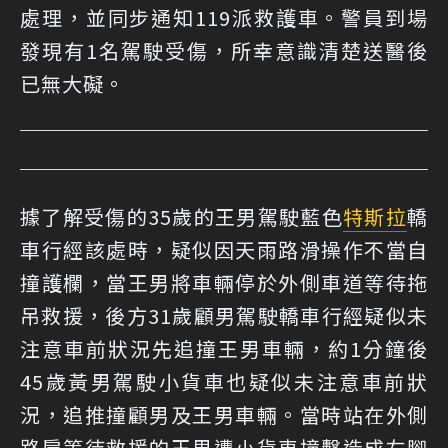
處理，並同步通知119派救護車。警員到場
發現有1名駕駛受傷，所幸意識清楚送醫後
已無大礙。
據了解受傷的35歲的王男駕駛藍色
特斯拉
轎
車行經該處時，疑似因天雨路滑操作不當自
撞護欄，當王男將車輛停於外側車道等待拖
吊救援，後方31歲顧男駕駛轎車行經疑似未
注意車前狀況先追撞王男車輛，約1分鐘後
45歲黃男駕駛小貨車也疑似未注意車前狀
況，追推撞顧男及王男車輛。當時站在外側
路肩等待救援的王男遭小貨車撞擊造成左腳