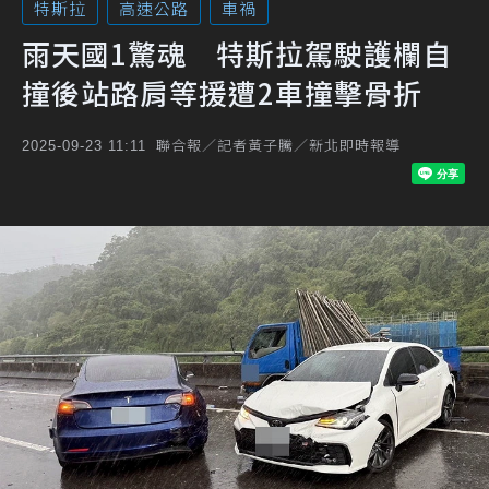
特斯拉
高速公路
車禍
雨天國1驚魂 特斯拉駕駛護欄自
撞後站路肩等援遭2車撞擊骨折
聯合報／記者黃子騰／新北即時報導
2025-09-23 11:11