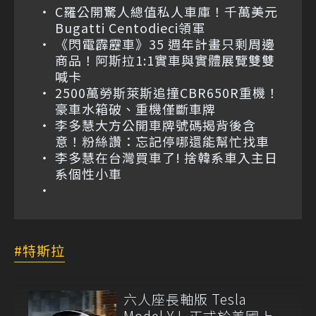
C羅公開驚人總值私人車庫！千萬美元
Bugatti Centodieci領軍
《閃電霹靂車》35 週年計畫只剩周邊
商品！阿斯拉1:1實車與實體展覽雙雙
喊卡
2500萬勞斯萊斯追撞CBR650R重機！
豪車水箱破、重機僅斷車牌
李多慧大方公開車牌號碼揭背後含
意！粉絲讚：忘記停哪還能幫忙找車
李多慧在台灣買車了! 捨韓系車入主日
系個性小車
特斯拉
六人座長軸版 Tesla
Model Y L 正式於美國上