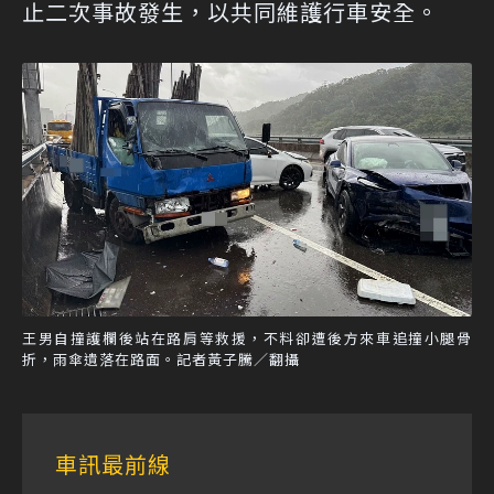
止二次事故發生，以共同維護行車安全。
王男自撞護欄後站在路肩等救援，不料卻遭後方來車追撞小腿骨
折，雨傘遺落在路面。記者黃子騰／翻攝
車訊最前線