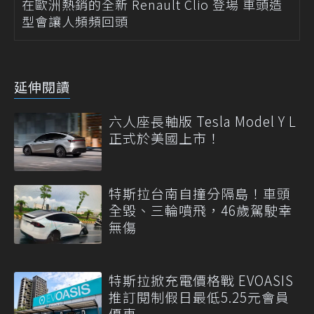
在歐洲熱銷的全新 Renault Clio 登場 車頭造
型會讓人頻頻回頭
延伸閱讀
六人座長軸版 Tesla Model Y L
正式於美國上市！
特斯拉台南自撞分隔島！車頭
全毀、三輪噴飛，46歲駕駛幸
無傷
特斯拉掀充電價格戰 EVOASIS
推訂閱制假日最低5.25元會員
優惠