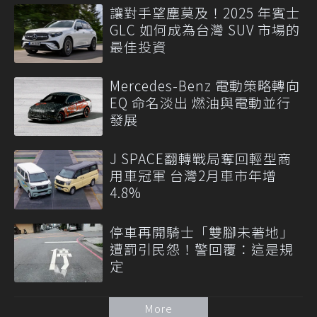
讓對手望塵莫及！2025 年賓士
GLC 如何成為台灣 SUV 市場的
最佳投資
Mercedes-Benz 電動策略轉向
EQ 命名淡出 燃油與電動並行
發展
J SPACE翻轉戰局奪回輕型商
用車冠軍 台灣2月車市年增
4.8%
停車再開騎士「雙腳未著地」
遭罰引民怨！警回覆：這是規
定
More