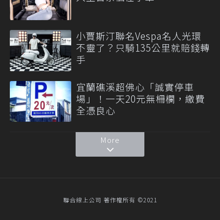
小賈斯汀聯名Vespa名人光環
不靈了？只騎135公里就賠錢轉
手
宜蘭礁溪超佛心「誠實停車
場」！一天20元無柵欄，繳費
全憑良心
More
聯合線上公司 著作權所有 ©2021