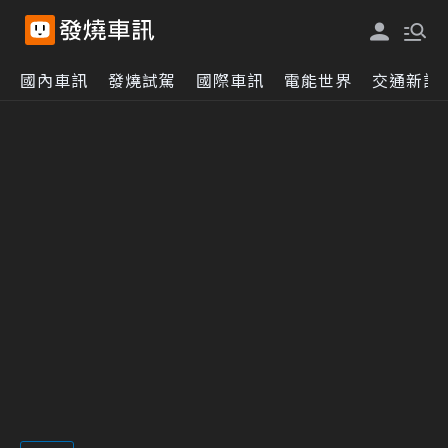
國內車訊
發燒試駕
國際車訊
電能世界
交通新訊