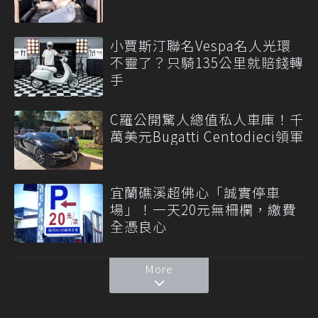
小賈斯汀聯名Vespa名人光環
不靈了？只騎135公里就賠錢轉
手
C羅公開驚人總值私人車庫！千
萬美元Bugatti Centodieci領軍
宜蘭礁溪超佛心「誠實停車
場」！一天20元無柵欄，繳費
全憑良心
More