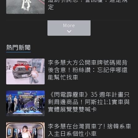
定
More
熱門新聞
李多慧大方公開車牌號碼揭背
後含意！粉絲讚：忘記停哪還
能幫忙找車
《閃電霹靂車》35 週年計畫只
剩周邊商品！阿斯拉1:1實車與
實體展覽雙雙喊卡
李多慧在台灣買車了! 捨韓系車
入主日系個性小車