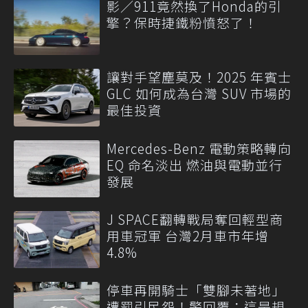
影／911竟然換了Honda的引
擎？保時捷鐵粉憤怒了！
讓對手望塵莫及！2025 年賓士
GLC 如何成為台灣 SUV 市場的
最佳投資
Mercedes-Benz 電動策略轉向
EQ 命名淡出 燃油與電動並行
發展
J SPACE翻轉戰局奪回輕型商
用車冠軍 台灣2月車市年增
4.8%
停車再開騎士「雙腳未著地」
遭罰引民怨！警回覆：這是規