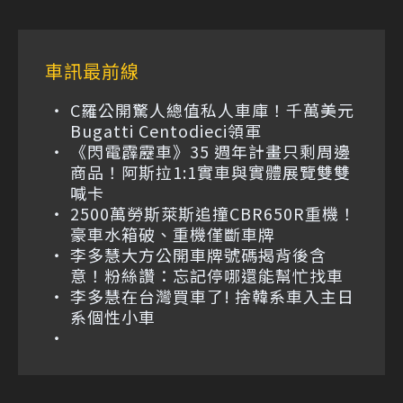
車訊最前線
C羅公開驚人總值私人車庫！千萬美元
Bugatti Centodieci領軍
《閃電霹靂車》35 週年計畫只剩周邊
商品！阿斯拉1:1實車與實體展覽雙雙
喊卡
2500萬勞斯萊斯追撞CBR650R重機！
豪車水箱破、重機僅斷車牌
李多慧大方公開車牌號碼揭背後含
意！粉絲讚：忘記停哪還能幫忙找車
李多慧在台灣買車了! 捨韓系車入主日
系個性小車