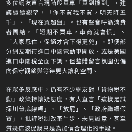
多位網友直言現階段買車「買到撞到」，建
議繼續觀望，「你不買我不買，明天降五
千」、「現在買超盤」。也有聲音呼籲消費
者團結，「短期不買車，車商就會慌」、
「大家忍住，促銷才會下得更兇」。即便部
分網友期待進口中國電動車開放、或是美國
進口車關稅全面下調，但整體留言氛圍仍偏
向保守觀望與等待更大讓利空間。
在眾多反應中，仍有不少網友對「貨物稅不
動」政策持懷疑態度，有人直言「這樣是試
探川普底線嗎」、「放屁」、「政府繼續假
賽」，批評稅制改革牛步、未見誠意，甚至
質疑這波促銷只是為加價合理化的手段。