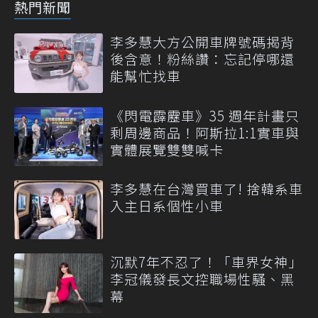
熱門新聞
李多慧大方公開車牌號碼揭背
後含意！粉絲讚：忘記停哪還
能幫忙找車
《閃電霹靂車》35 週年計畫只
剩周邊商品！阿斯拉1:1實車與
實體展覽雙雙喊卡
李多慧在台灣買車了! 捨韓系車
入主日系個性小車
沉默7年不忍了！「車界女神」
李冠儀發長文控職場性騷、黑
幕