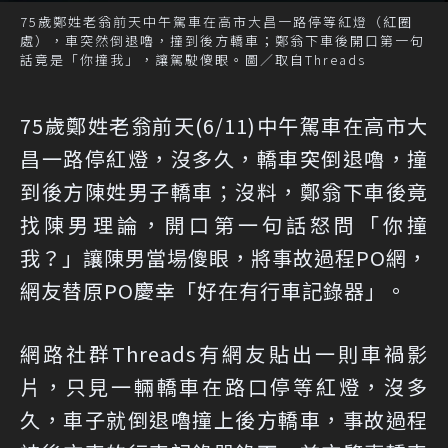
75歲鄭姓老翁前天中午駕車在高市大昌一路停等紅燈（紅圈
處），車突然倒退嚕，撞到後方轎車；鄭翁下車後開口第一句
話竟是「你撞我」，讓駕駛傻眼。圖／取自Threads
75歲鄭姓老翁前天(6/11)中午駕車在高市大
昌一路停紅燈，沒多久，轎車突倒退嚕，撞
到後方陳姓男子轎車；沒料，鄭翁下車後竟
找陳男理論，開口第一句話怒問「你撞
我？」讓陳男當場傻眼，將事故過程PO網，
網友替原PO慶幸「好在有行車記錄器」。
網路社群Threads有網友貼出一則車禍影
片，只見一輛轎車在路口停等紅燈，沒多
久，車子就倒退嚕撞上後方轎車，事故過程