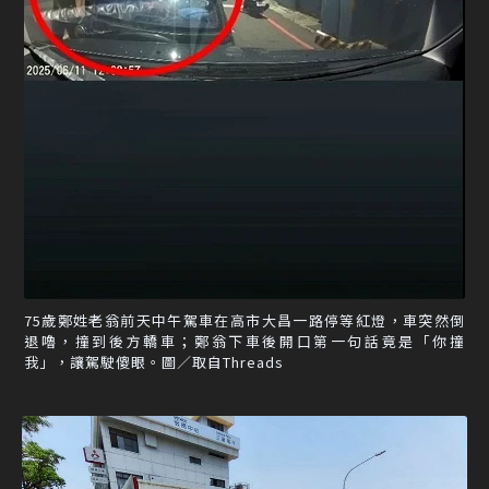
75歲鄭姓老翁前天中午駕車在高市大昌一路停等紅燈，車突然倒
退嚕，撞到後方轎車；鄭翁下車後開口第一句話竟是「你撞
我」，讓駕駛傻眼。圖／取自Threads