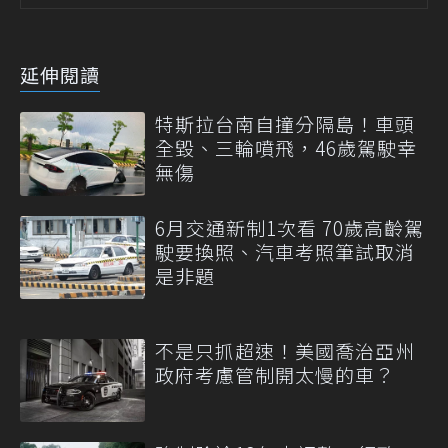
延伸閱讀
特斯拉台南自撞分隔島！車頭
全毀、三輪噴飛，46歲駕駛幸
無傷
6月交通新制1次看 70歲高齡駕
駛要換照、汽車考照筆試取消
是非題
不是只抓超速！美國喬治亞州
政府考慮管制開太慢的車？