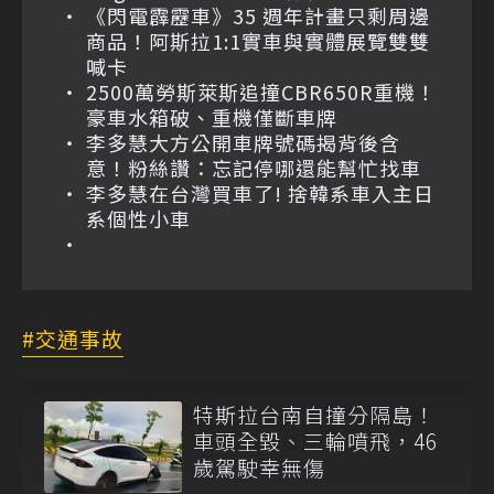
《閃電霹靂車》35 週年計畫只剩周邊
商品！阿斯拉1:1實車與實體展覽雙雙
喊卡
2500萬勞斯萊斯追撞CBR650R重機！
豪車水箱破、重機僅斷車牌
李多慧大方公開車牌號碼揭背後含
意！粉絲讚：忘記停哪還能幫忙找車
李多慧在台灣買車了! 捨韓系車入主日
系個性小車
交通事故
特斯拉台南自撞分隔島！
車頭全毀、三輪噴飛，46
歲駕駛幸無傷