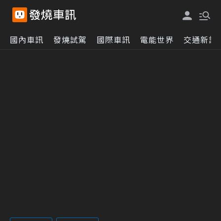
國內車訊
發燒試駕
國際車訊
電能世界
交通新訊