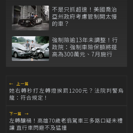
不是只抓超速！美國喬治
亞州政府考慮管制開太慢
的車？
強制險逾13年未調整！行
政院：強制車險保額將提
高為300萬元、7月施行
←
上一篇
她右轉秒打左轉燈挨罰1200元？法院判警烏
龍：符合規定！
下一篇
→
左轉釀禍！高雄70歲老翁駕車三多路口疑未禮
讓 直行車閃避不及猛撞