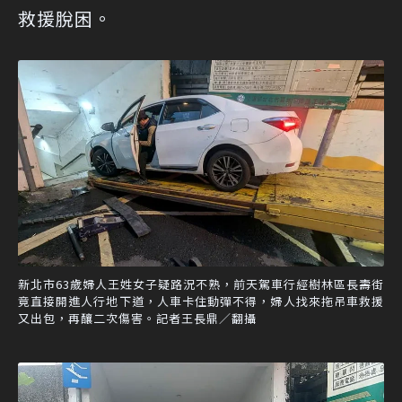
救援脫困。
新北市63歲婦人王姓女子疑路況不熟，前天駕車行經樹林區長壽街
竟直接開進人行地下道，人車卡住動彈不得，婦人找來拖吊車救援
又出包，再釀二次傷害。記者王長鼎／翻攝