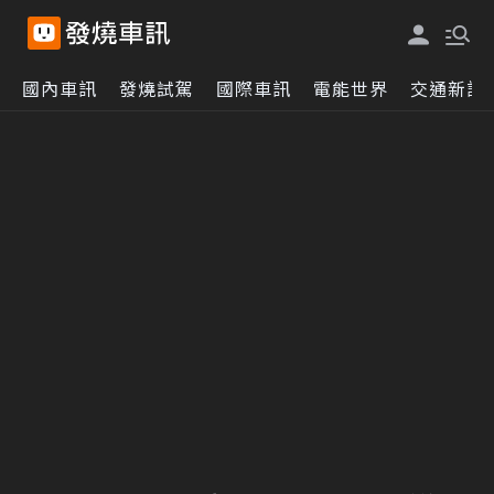
國內車訊
發燒試駕
國際車訊
電能世界
交通新訊