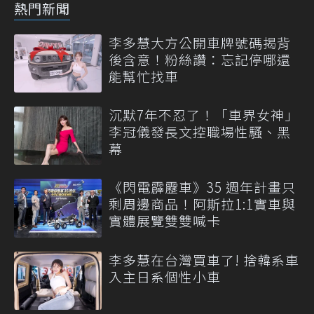
熱門新聞
李多慧大方公開車牌號碼揭背
後含意！粉絲讚：忘記停哪還
能幫忙找車
沉默7年不忍了！「車界女神」
李冠儀發長文控職場性騷、黑
幕
《閃電霹靂車》35 週年計畫只
剩周邊商品！阿斯拉1:1實車與
實體展覽雙雙喊卡
李多慧在台灣買車了! 捨韓系車
入主日系個性小車