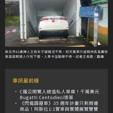
新北市63歲婦人王姓女子疑路況不熟，前天駕車行經樹林區長壽街
竟直接開進人行地下道，人車卡住動彈不得。記者王長鼎／翻攝
車訊最前線
C羅公開驚人總值私人車庫！千萬美元
Bugatti Centodieci領軍
《閃電霹靂車》35 週年計畫只剩周邊
商品！阿斯拉1:1實車與實體展覽雙雙