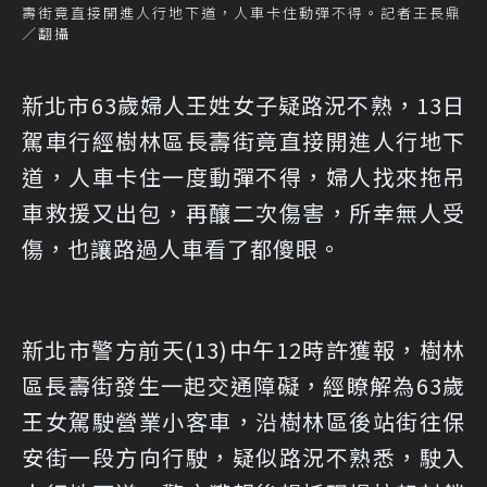
壽街竟直接開進人行地下道，人車卡住動彈不得。記者王長鼎
／翻攝
新北市63歲婦人王姓女子疑路況不熟，13日
駕車行經樹林區長壽街竟直接開進人行地下
道，人車卡住一度動彈不得，婦人找來拖吊
車救援又出包，再釀二次傷害，所幸無人受
傷，也讓路過人車看了都傻眼。
新北市警方前天(13)中午12時許獲報，樹林
區長壽街發生一起交通障礙，經瞭解為63歲
王女駕駛營業小客車，沿樹林區後站街往保
安街一段方向行駛，疑似路況不熟悉，駛入