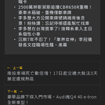
喊卡
2500萬勞斯萊斯追撞CBR650R重機！
豪車水箱破、重機僅斷車牌
李多慧大方公開車牌號碼揭背後含
意！粉絲讚：忘記停哪還能幫忙找車
李多慧在台灣買車了! 捨韓系車入主日
系個性小車
沉默7年不忍了！「車界女神」李冠儀
發長文控職場性騷、黑幕
←
上一篇
南投車禍死亡數倍增！17日起交通大執法3天
鎖定違規熱區
下一篇
→
豪華品牌下探入門市場，Audi推Q4 40 e-tron
全新車型！