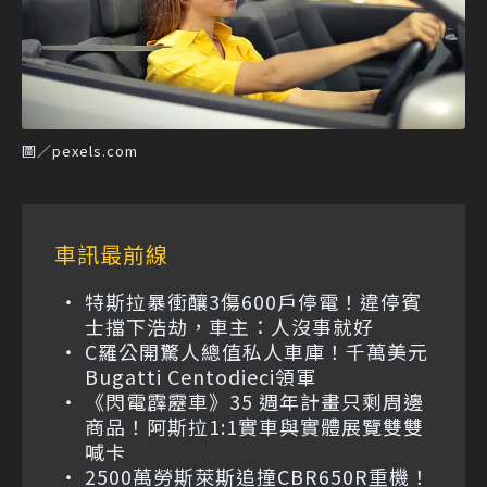
圖／pexels.com
車訊最前線
特斯拉暴衝釀3傷600戶停電！違停賓
士擋下浩劫，車主：人沒事就好
C羅公開驚人總值私人車庫！千萬美元
Bugatti Centodieci領軍
《閃電霹靂車》35 週年計畫只剩周邊
商品！阿斯拉1:1實車與實體展覽雙雙
喊卡
2500萬勞斯萊斯追撞CBR650R重機！