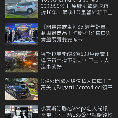
999,999公里 原廠引擎變速箱
撐16年、最後1公里留給新車主
《閃電霹靂車》35 週年計畫只
剩周邊商品！阿斯拉1:1實車與
實體展覽雙雙喊卡
特斯拉暴衝釀3傷600戶停電！
違停賓士擋下浩劫，車主：人
沒事就好
C羅公開驚人總值私人車庫！千
萬美元Bugatti Centodieci領軍
小賈斯汀聯名Vespa名人光環
不靈了？只騎135公里就賠錢轉