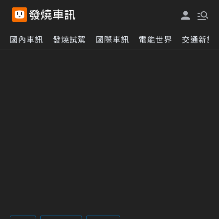
國內車訊
發燒試駕
國際車訊
電能世界
交通新訊