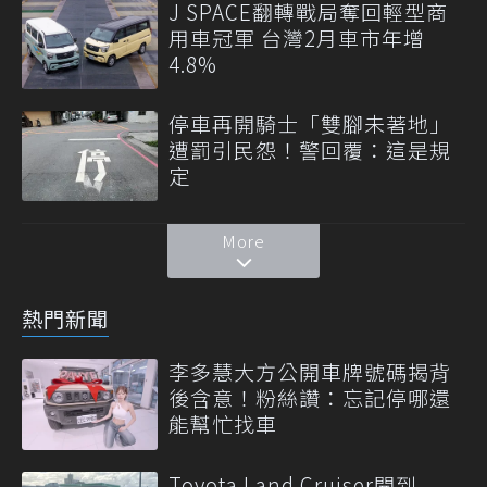
J SPACE翻轉戰局奪回輕型商
用車冠軍 台灣2月車市年增
4.8%
停車再開騎士「雙腳未著地」
遭罰引民怨！警回覆：這是規
定
More
熱門新聞
李多慧大方公開車牌號碼揭背
後含意！粉絲讚：忘記停哪還
能幫忙找車
Toyota Land Cruiser開到