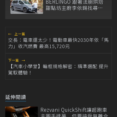
BERLINGO 跟著法朋烘焙
甜點坊主廚李依錫找尋生
活感
←
上一篇
交長：電車還太少！電動車最快2030年依「馬
力」收汽燃費 最高15,720元
下一篇
→
【汽車小學堂】輪框規格解密：精準選配 提升
駕馭體驗！
延伸閱讀
Rezvani QuickShift讓超跑車
主圓手排夢 但要接受無離合