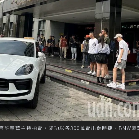
官許萃華主持拍賣，成功以各300萬賣出保時捷、BMW豪