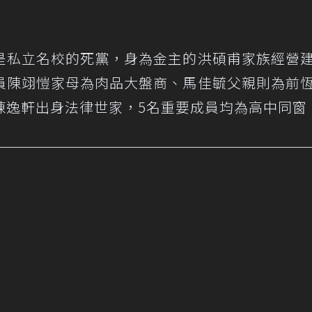
是私立名校的死黨，身為金主的洪碩甫家族經營
員陳翊愷家母為肉品大盤商、馬佳毓父親則為前
陳逸軒出身法律世家，5名重要成員均為高中同窗