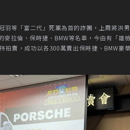
冠羽等「富二代」死黨為首的詐團，上周將洪男
的麥拉倫、保時捷、BMW等名車，今由有「雄
持拍賣，成功以各300萬賣出保時捷、BMW豪