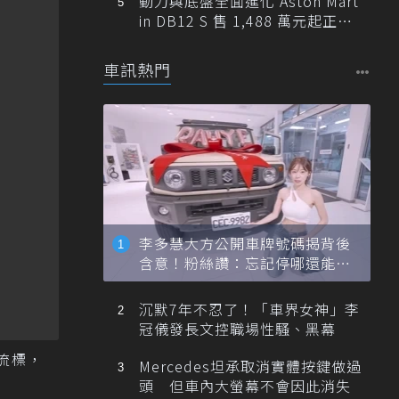
動力與底盤全面進化 Aston Mart
in DB12 S 售 1,488 萬元起正式
登台
車訊熱門
李多慧大方公開車牌號碼揭背後
含意！粉絲讚：忘記停哪還能幫
忙找車
沉默7年不忍了！「車界女神」李
冠儀發長文控職場性騷、黑幕
流標，
Mercedes坦承取消實體按鍵做過
頭 但車內大螢幕不會因此消失