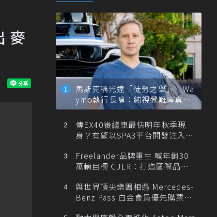
出 麥
馬斯克稱光達「徒勞之舉」！Wa
ymo執行長嗆：純視覺難達真正
自動駕駛
傳EX40後繼車最快明年秋季現
身？有望以SPA3平台開發注入80
0V動力
Freelander品牌重生 喊年銷30
萬輛目標 CJLR：打造國際品牌
半數銷量來自全球！
與世界頂尖樂團相遇 Mercedes-
Benz Pass 白金會員優先購票維
也納愛樂