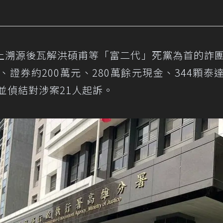
上溯源後瓦解洪碩甫等「富二代」死黨為首的詐
證券約200萬元、280萬餘元現金、344顆泰
並偵結對涉案21人起訴。