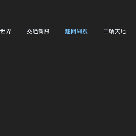
世界
交通新訊
趣聞網搜
二輪天地