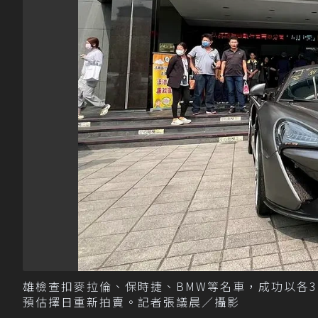
雄檢查扣麥拉倫、保時捷、BMW等名車，成功以各3
預估擇日重新拍賣。記者張議晨／攝影