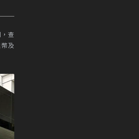
團，查
達幣及