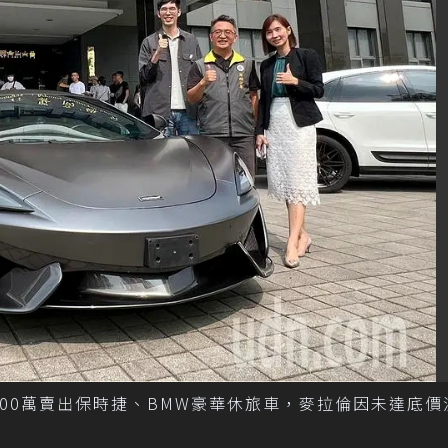
00萬賣出保時捷、BMW豪華休旅車，麥拉倫因未達底價