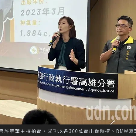
官許萃華主持拍賣，成功以各300萬賣出保時捷、BMW豪