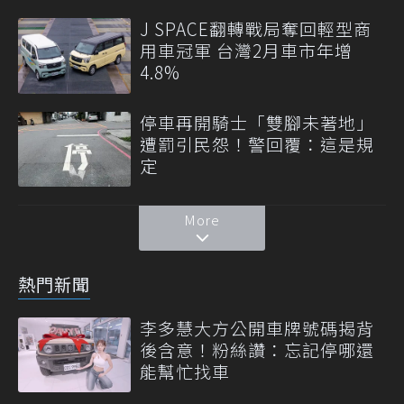
J SPACE翻轉戰局奪回輕型商
用車冠軍 台灣2月車市年增
4.8%
停車再開騎士「雙腳未著地」
遭罰引民怨！警回覆：這是規
定
More
熱門新聞
李多慧大方公開車牌號碼揭背
後含意！粉絲讚：忘記停哪還
能幫忙找車