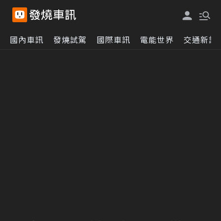
國內車訊
發燒試駕
國際車訊
電能世界
交通新訊