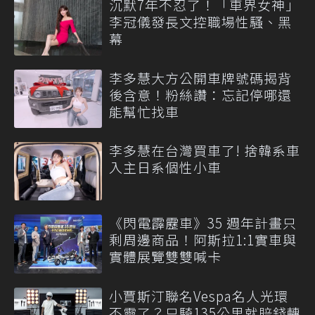
沉默7年不忍了！「車界女神」
李冠儀發長文控職場性騷、黑
幕
李多慧大方公開車牌號碼揭背
後含意！粉絲讚：忘記停哪還
能幫忙找車
李多慧在台灣買車了! 捨韓系車
入主日系個性小車
《閃電霹靂車》35 週年計畫只
剩周邊商品！阿斯拉1:1實車與
實體展覽雙雙喊卡
小賈斯汀聯名Vespa名人光環
不靈了？只騎135公里就賠錢轉