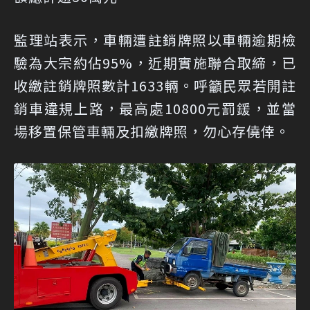
監理站表示，車輛遭註銷牌照以車輛逾期檢
驗為大宗約佔95%，近期實施聯合取締，已
收繳註銷牌照數計1633輛。呼籲民眾若開註
銷車違規上路，最高處10800元罰鍰，並當
場移置保管車輛及扣繳牌照，勿心存僥倖。