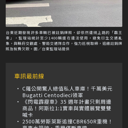
台東近期發現許多車輛已被註銷牌照，卻依然違規上路的「霸王
車」，監理站統計至少1400輛還在違法使用，避免衍生交通亂
象，與縣府交觀處、警局交通隊合作，強力巡視取締，追繳註銷牌
照及稅費欠款。圖／台東監理站提供
車訊最前線
C羅公開驚人總值私人車庫！千萬美元
Bugatti Centodieci領軍
《閃電霹靂車》35 週年計畫只剩周邊
商品！阿斯拉1:1實車與實體展覽雙雙
喊卡
2500萬勞斯萊斯追撞CBR650R重機！
豪車水箱破、重機僅斷車牌