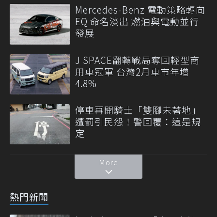
Mercedes-Benz 電動策略轉向
EQ 命名淡出 燃油與電動並行
發展
J SPACE翻轉戰局奪回輕型商
用車冠軍 台灣2月車市年增
4.8%
停車再開騎士「雙腳未著地」
遭罰引民怨！警回覆：這是規
定
More
熱門新聞