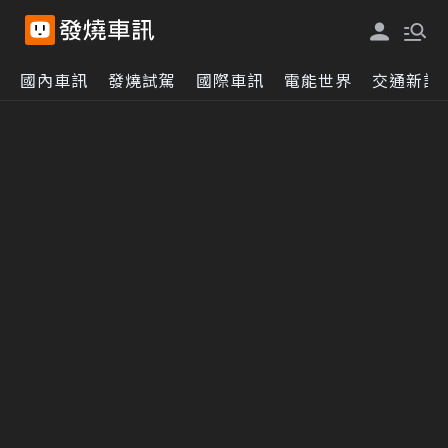
國內車訊
發燒試駕
國際車訊
電能世界
交通新訊