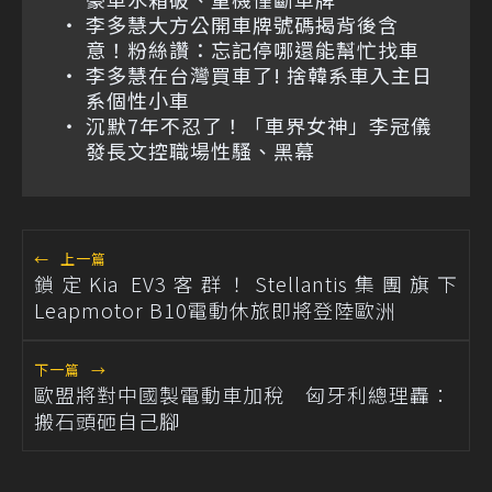
李多慧大方公開車牌號碼揭背後含
意！粉絲讚：忘記停哪還能幫忙找車
李多慧在台灣買車了! 捨韓系車入主日
系個性小車
沉默7年不忍了！「車界女神」李冠儀
發長文控職場性騷、黑幕
←
上一篇
鎖定Kia EV3客群！Stellantis集團旗下
Leapmotor B10電動休旅即將登陸歐洲
下一篇
→
歐盟將對中國製電動車加稅 匈牙利總理轟：
搬石頭砸自己腳