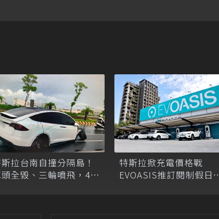
特斯拉台南自撞分隔島！
特斯拉掀充電價格戰
車頭全毀、三輪噴飛，46
EVOASIS推訂閱制假日
歲駕駛幸無傷
低5.25元會員優惠