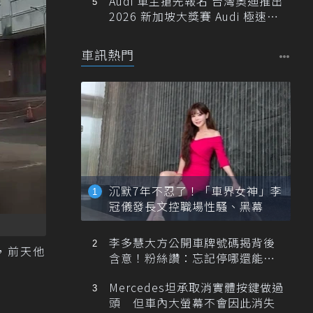
Audi 車主搶先報名 台灣奧迪推出
2026 新加坡大獎賽 Audi 極速之
旅
車訊熱門
沉默7年不忍了！「車界女神」李
冠儀發長文控職場性騷、黑幕
李多慧大方公開車牌號碼揭背後
，前天他
含意！粉絲讚：忘記停哪還能幫
忙找車
Mercedes坦承取消實體按鍵做過
頭 但車內大螢幕不會因此消失