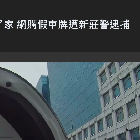
了家 網購假車牌遭新莊警逮捕