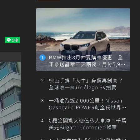
BMW推出8月仲夏購車優惠 全
車系送晶華三天兩夜、月付5,900
元起
棕色手排「大牛」身價再創高？
全球唯一Murciélago SV拍賣
一桶油跑近2,000公里！Nissan
Qashqai e-POWER創金氏世界紀
錄
C羅公開驚人總值私人車庫！千萬
美元Bugatti Centodieci領軍