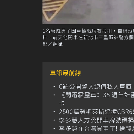
1名唐姓男子因車輛號牌被吊扣，自稱
掛，前天他開車在新北市三重區被警方
彰／翻攝
車訊最前線
C羅公開驚人總值私人車庫！千萬美
《閃電霹靂車》35 週年計
卡
2500萬勞斯萊斯追撞CB
李多慧大方公開車牌號碼
李多慧在台灣買車了! 捨