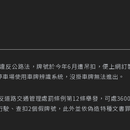
客違反公路法，牌號於今年6月遭吊扣，便上網訂
停車場使用車牌辨識系統，沒掛車牌無法進出。
道路交通管理處罰條例第12條舉發，可處360
止行駛、查扣2個假牌號，此外並依偽造特種文書