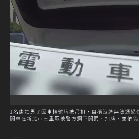
1名唐姓男子因車輛號牌被吊扣，自稱沒牌無法通過
開車在新北市三重區被警方攔下開罰、扣牌，並依偽