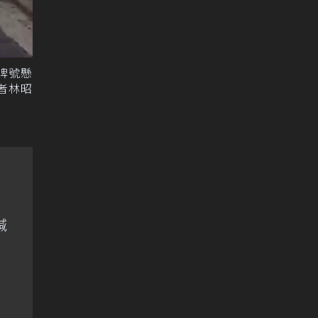
牌號懸
者林昭
喊