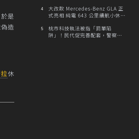
大改款 Mercedes-Benz GLA 正
，於是
式亮相 純電 643 公里續航小休
旅！
依偽造
桃市科技執法被指「罰單陷
阱」！民代促完善配套，警察局
提數據回應
斯拉
休