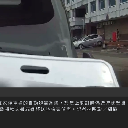
住家停車場的自動辨識系統，於是上網訂購偽造牌號懸掛
造特種文書罪嫌移送地檢署偵辦。記者林昭彰／翻攝