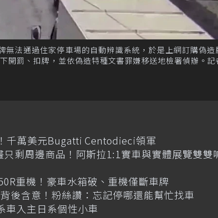
沒牌無法通過住家停車場的自動辨識系統，於是上網訂購偽造
攔下開罰、扣牌，並依偽造特種文書罪嫌移送地檢署偵辦。記
元Bugatti Centodieci領軍
畫只剩周邊商品！阿斯拉1:1實車與實體展覽雙雙
R650R重機！豪車水箱破、重機僅斷車牌
揭背後含意！粉絲讚：忘記停哪還能幫忙找車
韓系車入主日系個性小車