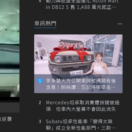
動力與底盤全面進化 Aston Mart
in DB12 S 售 1,488 萬元起正式
登台
車訊熱門
李多慧大方公開車牌號碼揭背後
含意！粉絲讚：忘記停哪還能幫
忙找車
Mercedes坦承取消實體按鍵做過
頭 但車內大螢幕不會因此消失
t逆襲
Subaru坦承性能車「變得太無
聊」成立全新性能部門，三款手