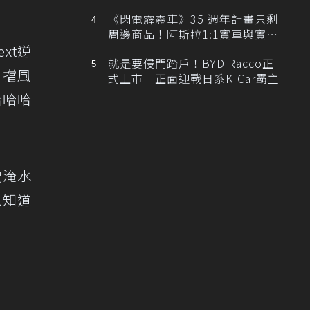
排跑車開發中！
《閃電霹靂車》35 週年計畫只剩
周邊商品！阿斯拉1:1實車與實體
xt逆
展覽雙雙喊卡
就是要侵門踏戶！BYD Racco正
，擋風
式上市 正面迎戰日系K-Car霸主
哈哈哈
駛淹水
以知道