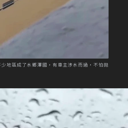
不少地區成了水鄉澤國，有車主涉水而過，不怕拋