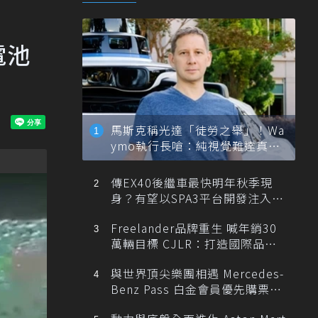
電池
馬斯克稱光達「徒勞之舉」！Wa
ymo執行長嗆：純視覺難達真正
自動駕駛
傳EX40後繼車最快明年秋季現
身？有望以SPA3平台開發注入80
0V動力
Freelander品牌重生 喊年銷30
萬輛目標 CJLR：打造國際品牌
半數銷量來自全球！
與世界頂尖樂團相遇 Mercedes-
Benz Pass 白金會員優先購票維
也納愛樂