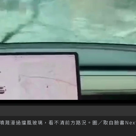
噴濺漫過擋風玻璃，看不清前方路況。圖／取自臉書Nex