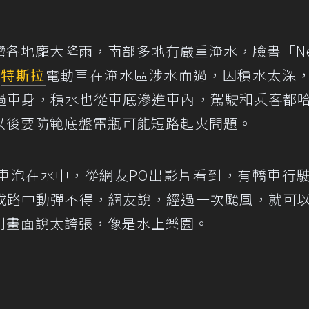
各地龐大降雨，南部多地有嚴重淹水，臉書「Ne
開
特斯拉
電動車在淹水區涉水而過，因積水太深
過車身，積水也從車底滲進車內，駕駛和乘客都
以後要防範底盤電瓶可能短路起火問題。
車泡在水中，從網友PO出影片看到，有轎車行
或路中動彈不得，網友說，經過一次颱風，就可
到畫面說太誇張，像是水上樂園。