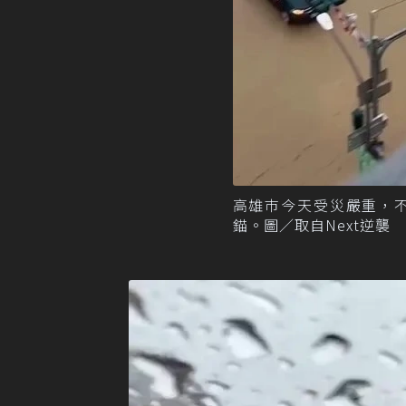
高雄巿今天受災嚴重，
錨。圖／取自Next逆襲