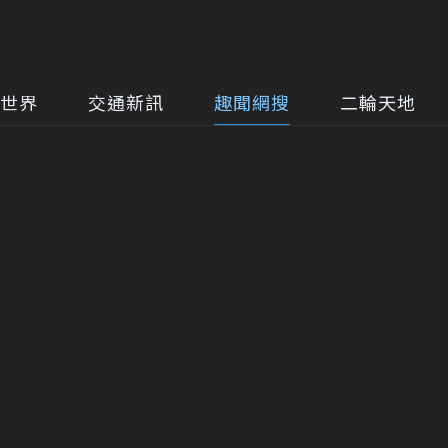
世界
交通新訊
趣聞網搜
二輪天地