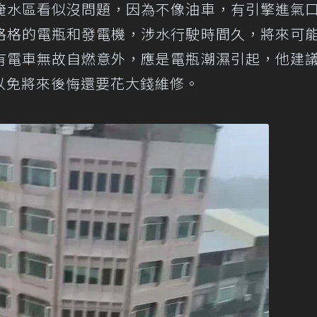
淹水區看似沒問題，因為不像油車，有引擎進氣
格格的電瓶和發電機，涉水行駛時間久，將來可
有電車無故自燃意外，應是電瓶潮濕引起，他建
以免將來後悔還要花大錢維修。