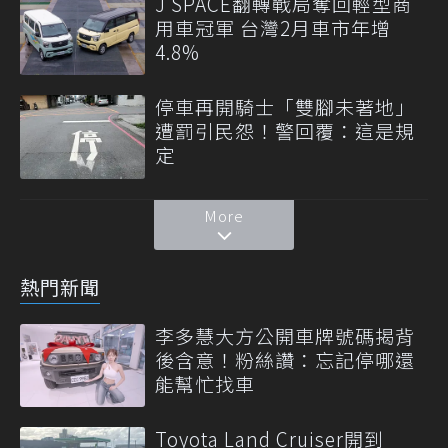
J SPACE翻轉戰局奪回輕型商
用車冠軍 台灣2月車市年增
4.8%
停車再開騎士「雙腳未著地」
遭罰引民怨！警回覆：這是規
定
More
熱門新聞
李多慧大方公開車牌號碼揭背
後含意！粉絲讚：忘記停哪還
能幫忙找車
Toyota Land Cruiser開到