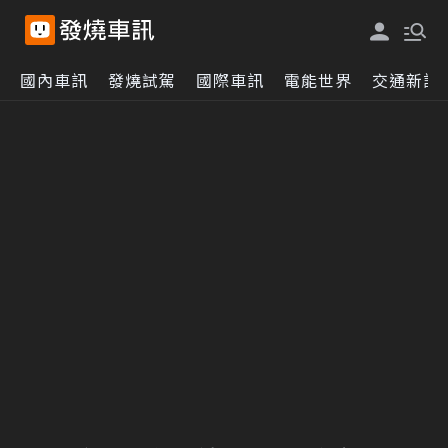
國內車訊
發燒試駕
國際車訊
電能世界
交通新訊