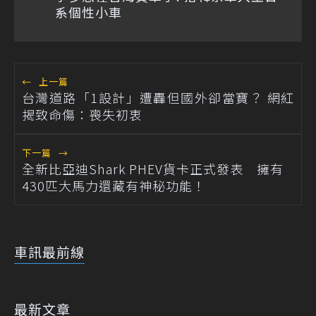
系個性小車
←
上一篇
台灣道路「1設計」遭轟但國外卻當寶？ 網紅
揭致命傷：喪失初衷
下一篇
→
全新比亞迪Shark PHEV貨卡正式發表 擁有
430匹大馬力還藏有神秘功能！
車訊最前線
最新文章