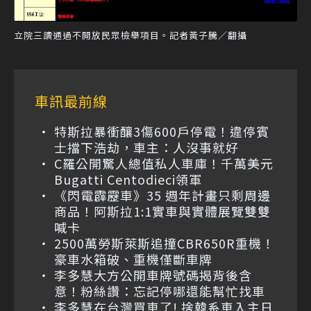
立院三讀通過不開放民眾檢舉項目。記者黃子騰／翻攝
車訊最前線
特斯拉暴衝釀3傷600戶停電！違停賓
士擋下浩劫，車主：人沒事就好
C羅公開驚人總值私人車庫！千萬美元
Bugatti Centodieci領軍
《閃電霹靂車》35 週年計畫只剩周邊
商品！阿斯拉1:1實車與實體展覽雙雙
喊卡
2500萬勞斯萊斯追撞CBR650R重機！
豪車水箱破、重機僅斷車牌
李多慧大方公開車牌號碼揭背後含
意！粉絲讚：忘記停哪還能幫忙找車
李多慧在台灣買車了! 捨韓系車入主日