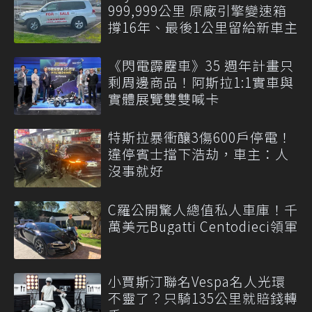
999,999公里 原廠引擎變速箱
撐16年、最後1公里留給新車主
《閃電霹靂車》35 週年計畫只
剩周邊商品！阿斯拉1:1實車與
實體展覽雙雙喊卡
特斯拉暴衝釀3傷600戶停電！
違停賓士擋下浩劫，車主：人
沒事就好
C羅公開驚人總值私人車庫！千
萬美元Bugatti Centodieci領軍
小賈斯汀聯名Vespa名人光環
不靈了？只騎135公里就賠錢轉