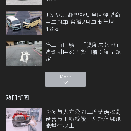
J SPACE翻轉戰局奪回輕型商
用車冠軍 台灣2月車市年增
4.8%
停車再開騎士「雙腳未著地」
遭罰引民怨！警回覆：這是規
定
More
熱門新聞
李多慧大方公開車牌號碼揭背
後含意！粉絲讚：忘記停哪還
能幫忙找車