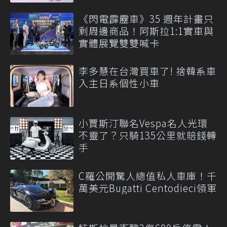
《閃電霹靂車》35 週年計畫只
剩周邊商品！阿斯拉1:1實車與
實體展覽雙雙喊卡
李多慧在台灣買車了! 捨韓系車
入主日系個性小車
小賈斯汀聯名Vespa名人光環
不靈了？只騎135公里就賠錢轉
手
C羅公開驚人總值私人車庫！千
萬美元Bugatti Centodieci領軍