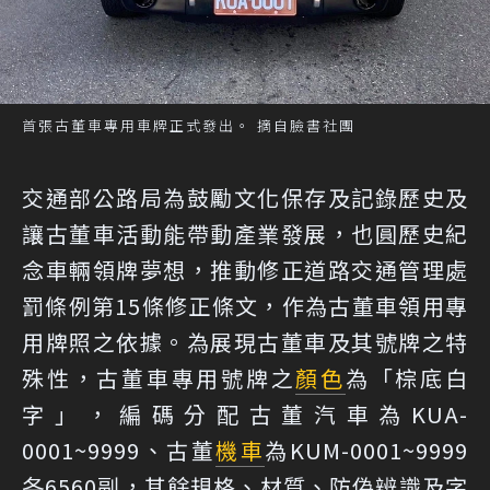
首張古董車專用車牌正式發出。 摘自臉書社團
交通部公路局為鼓勵文化保存及記錄歷史及
讓古董車活動能帶動產業發展，也圓歷史紀
念車輛領牌夢想，推動修正道路交通管理處
罰條例第15條修正條文，作為古董車領用專
用牌照之依據。為展現古董車及其號牌之特
殊性，古董車專用號牌之
顏色
為「棕底白
字」，編碼分配古董汽車為KUA-
0001~9999、古董
機車
為KUM-0001~9999
各6560副，其餘規格、材質、防偽辨識及字