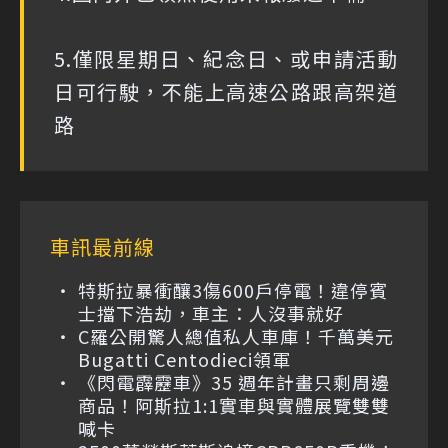
5.僅限星期日、紀念日、或申請活動
日可行駛，不能上高速公路跟高架道
路
車訊最前線
特斯拉暴衝釀3傷600戶停電！違停賓
士擋下浩劫，車主：人沒事就好
C羅公開驚人總值私人車庫！千萬美元
Bugatti Centodieci領軍
《閃電霹靂車》35 週年計畫只剩周邊
商品！阿斯拉1:1實車與實體展覽雙雙
喊卡