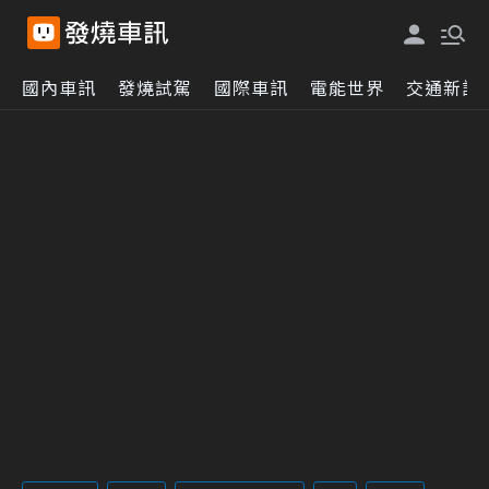
國內車訊
發燒試駕
國際車訊
電能世界
交通新訊