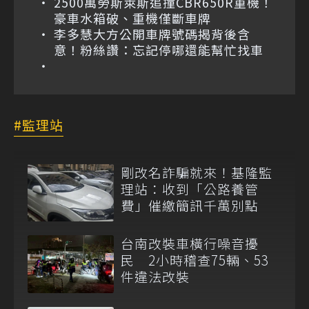
2500萬勞斯萊斯追撞CBR650R重機！
豪車水箱破、重機僅斷車牌
李多慧大方公開車牌號碼揭背後含
意！粉絲讚：忘記停哪還能幫忙找車
監理站
剛改名詐騙就來！基隆監
理站：收到「公路養管
費」催繳簡訊千萬別點
台南改裝車橫行噪音擾
民 2小時稽查75輛、53
件違法改裝