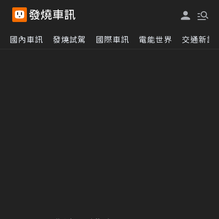
國內車訊
發燒試駕
國際車訊
電能世界
交通新訊