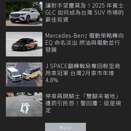
讓對手望塵莫及！2025 年賓士
GLC 如何成為台灣 SUV 市場的
最佳投資
Mercedes-Benz 電動策略轉向
EQ 命名淡出 燃油與電動並行
發展
J SPACE翻轉戰局奪回輕型商
用車冠軍 台灣2月車市年增
4.8%
停車再開騎士「雙腳未著地」
遭罰引民怨！警回覆：這是規
定
More