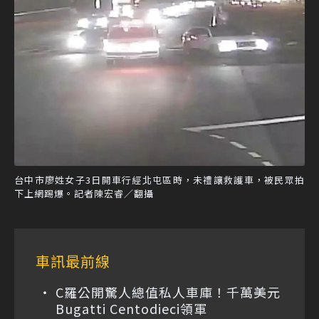
台中市廖姓女子3日開車行經北屯區時，未禮讓救護車，被民眾拍
下上網踢爆。記者陳宏睿／翻攝
車訊最前線
C羅公開驚人總值私人車庫！千萬美元
Bugatti Centodieci領軍