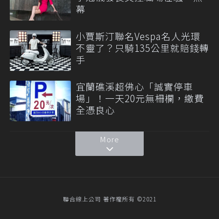
幕
小賈斯汀聯名Vespa名人光環
不靈了？只騎135公里就賠錢轉
手
宜蘭礁溪超佛心「誠實停車
場」！一天20元無柵欄，繳費
全憑良心
More
聯合線上公司 著作權所有 ©2021