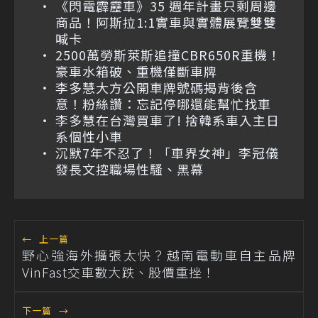
《閃電霹靂車》35 週年計畫只剩周邊
商品！阿斯拉1:1實車與實體展覽雙雙
喊卡
2500萬勞斯萊斯追撞CBR650R重機！
豪車水箱破、重機僅斷車牌
李多慧大方公開車牌號碼揭背後含
意！粉絲讚：忘記停哪還能幫忙找車
李多慧在台灣買車了! 捨韓系車入主日
系個性小車
沉默7年不忍了！「車界女神」李冠儀
發長文控職場性騷、黑幕
←
上一篇
野心強海外擴張太快？越南電動車自主品牌
VinFast交車數大跌、股價重挫！
下一篇
→