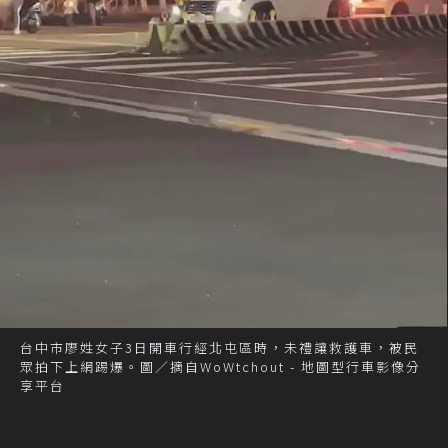
台中市廖姓女子3日開車行經北屯區時，未禮讓救護車，被民
眾拍下上網踢爆。圖／摘自WoWtchout - 地圖型行車影像分
享平台