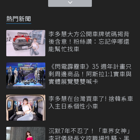
熱門新聞
李多慧大方公開車牌號碼揭背
後含意！粉絲讚：忘記停哪還
能幫忙找車
《閃電霹靂車》35 週年計畫只
剩周邊商品！阿斯拉1:1實車與
實體展覽雙雙喊卡
李多慧在台灣買車了! 捨韓系車
入主日系個性小車
沉默7年不忍了！「車界女神」
李冠儀發長文控職場性騷、黑