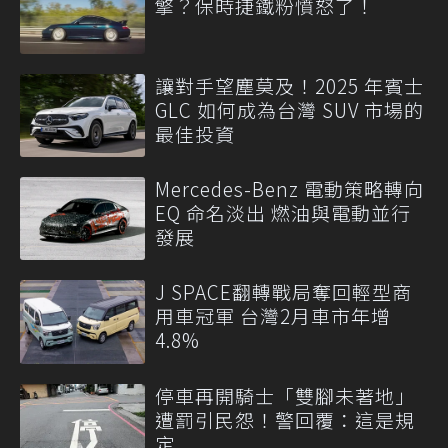
擎？保時捷鐵粉憤怒了！
讓對手望塵莫及！2025 年賓士
GLC 如何成為台灣 SUV 市場的
最佳投資
Mercedes-Benz 電動策略轉向
EQ 命名淡出 燃油與電動並行
發展
J SPACE翻轉戰局奪回輕型商
用車冠軍 台灣2月車市年增
4.8%
停車再開騎士「雙腳未著地」
遭罰引民怨！警回覆：這是規
定