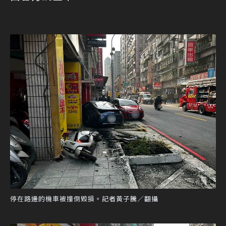
停在路邊的機車被撞倒毀損。記者黃子騰／翻攝