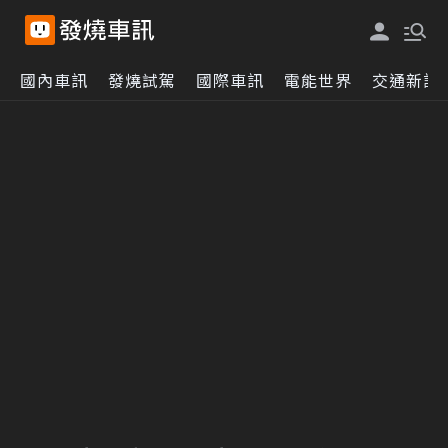
國內車訊
發燒試駕
國際車訊
電能世界
交通新訊