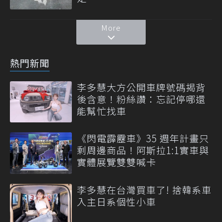
More
熱門新聞
李多慧大方公開車牌號碼揭背
後含意！粉絲讚：忘記停哪還
能幫忙找車
《閃電霹靂車》35 週年計畫只
剩周邊商品！阿斯拉1:1實車與
實體展覽雙雙喊卡
李多慧在台灣買車了! 捨韓系車
入主日系個性小車