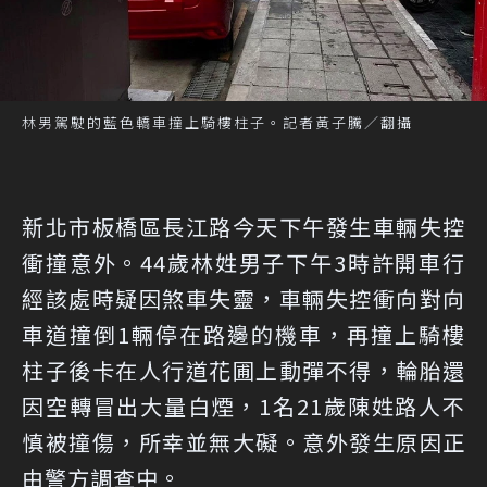
林男駕駛的藍色轎車撞上騎樓柱子。記者黃子騰／翻攝
新北市板橋區長江路今天下午發生車輛失控
衝撞意外。44歲林姓男子下午3時許開車行
經該處時疑因煞車失靈，車輛失控衝向對向
車道撞倒1輛停在路邊的機車，再撞上騎樓
柱子後卡在人行道花圃上動彈不得，輪胎還
因空轉冒出大量白煙，1名21歲陳姓路人不
慎被撞傷，所幸並無大礙。意外發生原因正
由警方調查中。