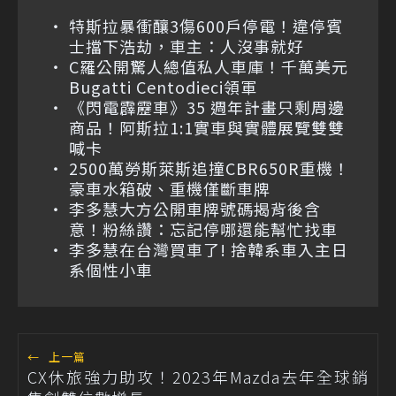
特斯拉暴衝釀3傷600戶停電！違停賓
士擋下浩劫，車主：人沒事就好
C羅公開驚人總值私人車庫！千萬美元
Bugatti Centodieci領軍
《閃電霹靂車》35 週年計畫只剩周邊
商品！阿斯拉1:1實車與實體展覽雙雙
喊卡
2500萬勞斯萊斯追撞CBR650R重機！
豪車水箱破、重機僅斷車牌
李多慧大方公開車牌號碼揭背後含
意！粉絲讚：忘記停哪還能幫忙找車
李多慧在台灣買車了! 捨韓系車入主日
系個性小車
←
上一篇
CX休旅強力助攻！2023年Mazda去年全球銷