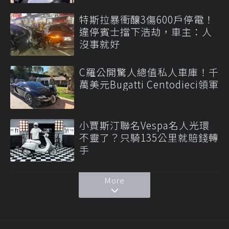
特斯拉暴衝釀3傷600戶停電！
違停賓士擋下浩劫，車主：人
沒事就好
C羅公開驚人總值私人車庫！千
萬美元Bugatti Centodieci領軍
小賈斯汀聯名Vespa名人光環
不靈了？只騎135公里就賠錢轉
手
More