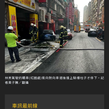
林男駕駛的轎車(紅圈處)衝向對向車道後撞上騎樓柱子才停下。記
者黃子騰／翻攝
車訊最前線