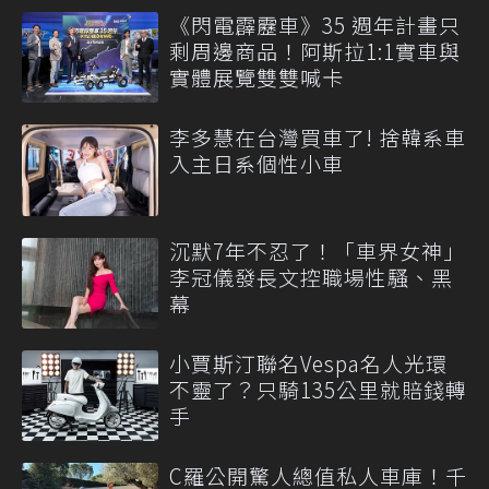
《閃電霹靂車》35 週年計畫只
剩周邊商品！阿斯拉1:1實車與
實體展覽雙雙喊卡
李多慧在台灣買車了! 捨韓系車
入主日系個性小車
沉默7年不忍了！「車界女神」
李冠儀發長文控職場性騷、黑
幕
小賈斯汀聯名Vespa名人光環
不靈了？只騎135公里就賠錢轉
手
C羅公開驚人總值私人車庫！千