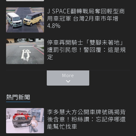
J SPACE翻轉戰局奪回輕型商
用車冠軍 台灣2月車市年增
4.8%
停車再開騎士「雙腳未著地」
遭罰引民怨！警回覆：這是規
定
More
熱門新聞
李多慧大方公開車牌號碼揭背
後含意！粉絲讚：忘記停哪還
能幫忙找車