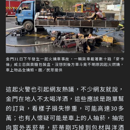
金門31日下午發生一起火燒車事故，一輛貨車載著數十箱「麥卡
倫」威士忌與貢糖包裝盒，沒想到後方車斗竟不明原因起火燃燒，
車上物品全燒毀。圖／民眾提供
這起火警也引起網友熱議，不少網友就說，
金門在地人不太喝洋酒，這些應該是跑單幫
的訂貨，看樣子損失慘重，可能高達30多
萬；也有人懷疑可能是車上的人抽菸，抽完
向窗外丟菸蒂，菸蒂剛巧掉到包材與洋酒