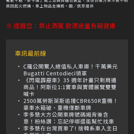
著數十箱「麥卡倫」威士忌與貢糖包裝盒，沒想到後方車斗竟不明
原因起火燃燒，車上物品全燒毀。圖／民眾提供
※ 提醒您：禁止酒駕 飲酒過量有礙健康
車訊最前線
C羅公開驚人總值私人車庫！千萬美元
Bugatti Centodieci領軍
《閃電霹靂車》35 週年計畫只剩周邊
商品！阿斯拉1:1實車與實體展覽雙雙
喊卡
2500萬勞斯萊斯追撞CBR650R重機！
豪車水箱破、重機僅斷車牌
李多慧大方公開車牌號碼揭背後含
意！粉絲讚：忘記停哪還能幫忙找車
李多慧在台灣買車了! 捨韓系車入主日