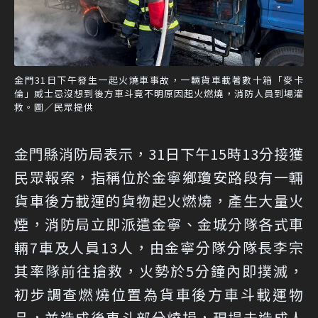
金門31日下午發生一起火燒車事故，一輛貨車載著數十箱「麥卡
倫」威士忌沒想到後方車斗竟不明原因起火燃燒，消防人員到場灌
救。圖／民眾提供
金門縣消防局表示，31日下午15時13分接獲
民眾報案，指稱位於金寧鄉瓊安路段有一輛
貨車後方載運的貨物起火燃燒，產生大量火
煙，消防局立即派遣金寧、金城分隊各式車
輛7車及人員13人，由金寧分隊分隊長李宗
其率隊前往搶救，火勢於5分鐘內即撲滅，
初步調查燃燒位置為貨車後方車斗載運物
品，並造成後車斗部分燒損，現場未造成人