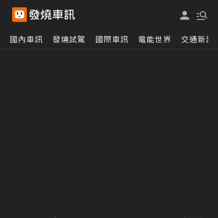
國內車訊
發燒試駕
國際車訊
電能世界
交通新訊