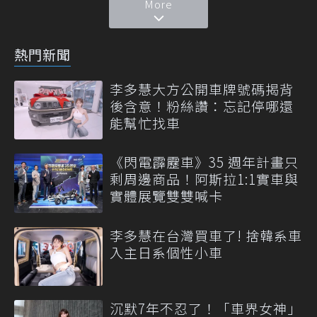
More
熱門新聞
李多慧大方公開車牌號碼揭背
後含意！粉絲讚：忘記停哪還
能幫忙找車
《閃電霹靂車》35 週年計畫只
剩周邊商品！阿斯拉1:1實車與
實體展覽雙雙喊卡
李多慧在台灣買車了! 捨韓系車
入主日系個性小車
沉默7年不忍了！「車界女神」