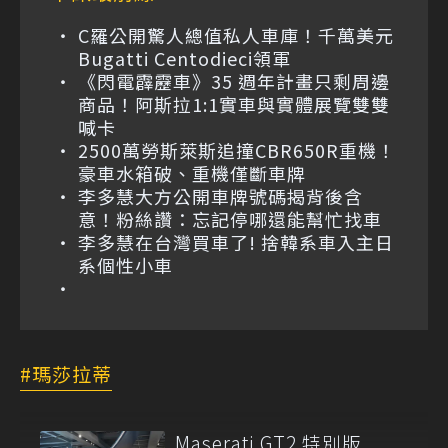
C羅公開驚人總值私人車庫！千萬美元
Bugatti Centodieci領軍
《閃電霹靂車》35 週年計畫只剩周邊
商品！阿斯拉1:1實車與實體展覽雙雙
喊卡
2500萬勞斯萊斯追撞CBR650R重機！
豪車水箱破、重機僅斷車牌
李多慧大方公開車牌號碼揭背後含
意！粉絲讚：忘記停哪還能幫忙找車
李多慧在台灣買車了! 捨韓系車入主日
系個性小車
瑪莎拉蒂
Maserati GT2 特別版