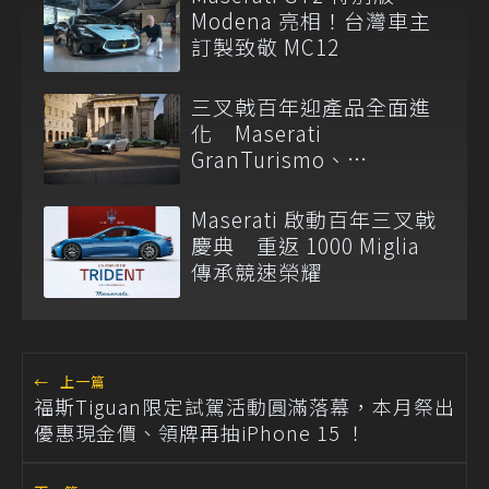
Modena 亮相！台灣車主
訂製致敬 MC12
三叉戟百年迎產品全面進
化 Maserati
GranTurismo、
GranCabrio 與 Grecale 同
步升級
Maserati 啟動百年三叉戟
慶典 重返 1000 Miglia
傳承競速榮耀
←
上一篇
福斯Tiguan限定試駕活動圓滿落幕，本月祭出
優惠現金價、領牌再抽iPhone 15 ！