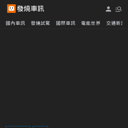
國內車訊
發燒試駕
國際車訊
電能世界
交通新訊