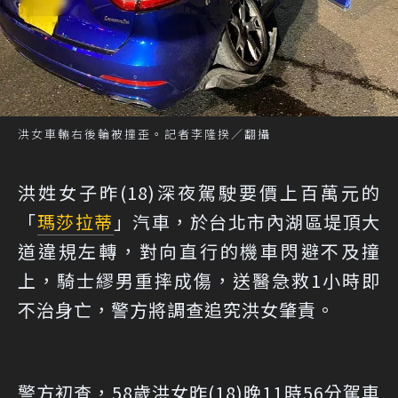
洪女車輛右後輪被撞歪。記者李隆揆／翻攝
洪姓女子昨(18)深夜駕駛要價上百萬元的
「
瑪莎拉蒂
」汽車，於台北市內湖區堤頂大
道違規左轉，對向直行的機車閃避不及撞
上，騎士繆男重摔成傷，送醫急救1小時即
不治身亡，警方將調查追究洪女肇責。
警方初查，58歲洪女昨(18)晚11時56分駕車