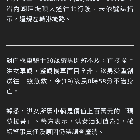
沿內湖區堤頂大道往北行駛，未依號誌指
示，違規左轉港墘路。
對向機車騎士20歲繆男閃避不及，直接撞上
洪女車輛，整輛機車面目全非，繆男受重創
送往三總急救，今(19)凌晨0時58分不治身
亡。
據悉，洪女所駕車輛是價值上百萬元的「瑪
莎拉蒂」。警方表示，洪女酒測值為0，確
切肇事責任及原因仍待調查釐清。