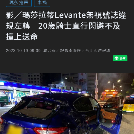
瑪莎拉蒂
車禍
影／瑪莎拉蒂Levante無視號誌違
規左轉 20歲騎士直行閃避不及
撞上送命
聯合報／記者李隆揆／台北即時報導
2023-10-19 09:39