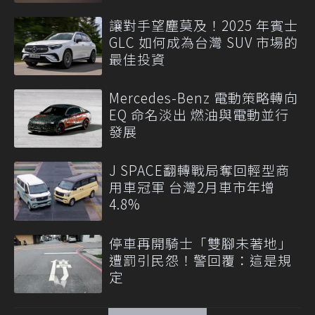
讓對手望塵莫及！2025 年賓士
GLC 如何成為台灣 SUV 市場的
最佳投資
Mercedes-Benz 電動策略轉向
EQ 命名淡出 燃油與電動並行
發展
J SPACE翻轉戰局奪回輕型商
用車冠軍 台灣2月車市年增
4.8%
停車再開騎士「雙腳未著地」
遭罰引民怨！警回覆：這是規
定