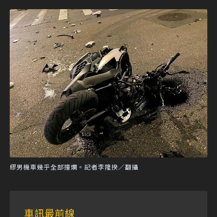
繆男機車幾乎全部撞爛。記者李隆揆／翻攝
車訊最前線