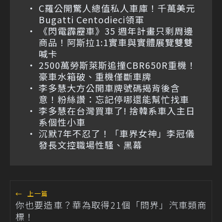
C羅公開驚人總值私人車庫！千萬美元
Bugatti Centodieci領軍
《閃電霹靂車》35 週年計畫只剩周邊
商品！阿斯拉1:1實車與實體展覽雙雙
喊卡
2500萬勞斯萊斯追撞CBR650R重機！
豪車水箱破、重機僅斷車牌
李多慧大方公開車牌號碼揭背後含
意！粉絲讚：忘記停哪還能幫忙找車
李多慧在台灣買車了! 捨韓系車入主日
系個性小車
沉默7年不忍了！「車界女神」李冠儀
發長文控職場性騷、黑幕
←
上一篇
你也要造車？華為取得21個「問界」汽車類商
標！