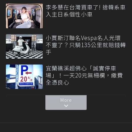
李多慧在台灣買車了! 捨韓系車
入主日系個性小車
小賈斯汀聯名Vespa名人光環
不靈了？只騎135公里就賠錢轉
手
宜蘭礁溪超佛心「誠實停車
場」！一天20元無柵欄，繳費
全憑良心
More