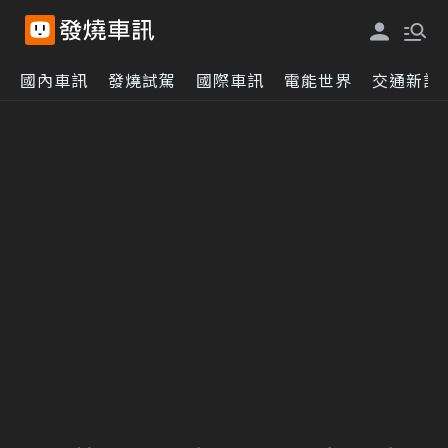
國內車訊
發燒試駕
國際車訊
電能世界
交通新訊