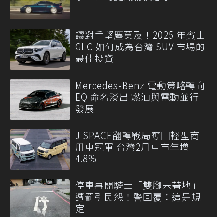
讓對手望塵莫及！2025 年賓士
GLC 如何成為台灣 SUV 市場的
最佳投資
Mercedes-Benz 電動策略轉向
EQ 命名淡出 燃油與電動並行
發展
J SPACE翻轉戰局奪回輕型商
用車冠軍 台灣2月車市年增
4.8%
停車再開騎士「雙腳未著地」
遭罰引民怨！警回覆：這是規
定