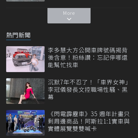
More
熱門新聞
李多慧大方公開車牌號碼揭背
後含意！粉絲讚：忘記停哪還
能幫忙找車
沉默7年不忍了！「車界女神」
李冠儀發長文控職場性騷、黑
幕
《閃電霹靂車》35 週年計畫只
剩周邊商品！阿斯拉1:1實車與
實體展覽雙雙喊卡