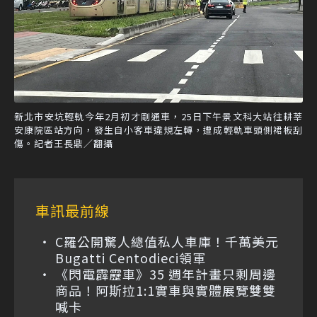
新北市安坑輕軌今年2月初才剛通車，25日下午景文科大站往耕莘
安康院區站方向，發生自小客車違規左轉，遭成輕軌車頭側裙板刮
傷。記者王長鼎／翻攝
車訊最前線
C羅公開驚人總值私人車庫！千萬美元
Bugatti Centodieci領軍
《閃電霹靂車》35 週年計畫只剩周邊
商品！阿斯拉1:1實車與實體展覽雙雙
喊卡