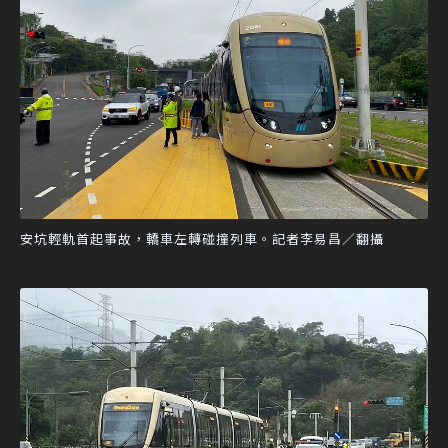
安坑輕軌首起事故，轎車左轉碰撞列車。記者李易昌／翻攝