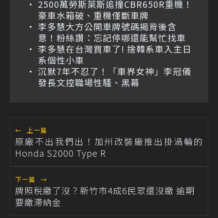
2500萬勞斯萊斯追撞CBR650R重機！
豪車水箱破、重機僅斷車牌
李多慧大方公開車牌號碼揭背後含
意！粉絲讚：忘記停哪還能幫忙找車
李多慧在台灣買車了! 捨韓系車入主日
系個性小車
沉默7年不忍了！「車界女神」李冠儀
發長文控職場性騷、黑幕
←
上一篇
原廠不出我們出！加州改裝廠推出掛渦輪的
Honda S2000 Type R
下一篇
→
牌照稅繳了沒？新竹市4成6民眾還沒繳 逾期
要繳滯納金