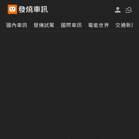
國內車訊
發燒試駕
國際車訊
電能世界
交通新訊