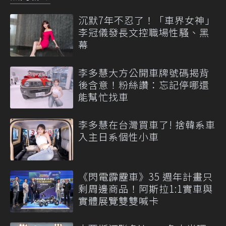
沉默7年不忍了！「車界女神」
李冠儀發長文控職場性騷、黑
幕
李多慧大方公開車牌號碼揭背
後含意！粉絲讚：忘記停哪還
能幫忙找車
李多慧在台灣買車了! 捨韓系車
入主日系個性小車
《閃電霹靂車》35 週年計畫只
剩周邊商品！阿斯拉1:1實車與
實體展覽雙雙喊卡