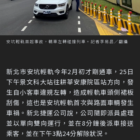
安坑輕軌首起事故，轎車左轉碰撞列車。記者李易昌／翻攝
新北市安坑輕軌今年2月初才剛通車，25日
下午景文科大站往耕莘安康院區站方向，發
生自小客車違規左轉，造成輕軌車頭側裙板
刮傷，這也是安坑輕軌首次與路面車輛發生
車禍。新北捷運公司說，公司隨即派員處理
並以單向雙向運行，並在8分鐘後派車接送
乘客，並在下午3點24分解除狀況。