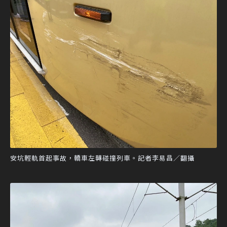
安坑輕軌首起事故，轎車左轉碰撞列車。記者李易昌／翻攝