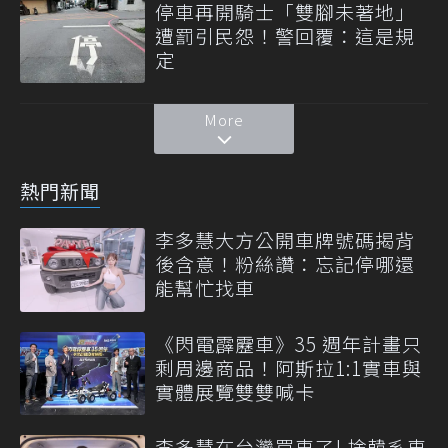
停車再開騎士「雙腳未著地」
遭罰引民怨！警回覆：這是規
定
More
熱門新聞
李多慧大方公開車牌號碼揭背
後含意！粉絲讚：忘記停哪還
能幫忙找車
《閃電霹靂車》35 週年計畫只
剩周邊商品！阿斯拉1:1實車與
實體展覽雙雙喊卡
李多慧在台灣買車了! 捨韓系車