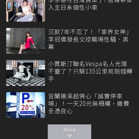
入主日系個性小車
沉默7年不忍了！「車界女神」
李冠儀發長文控職場性騷、黑
幕
小賈斯汀聯名Vespa名人光環
不靈了？只騎135公里就賠錢轉
手
宜蘭礁溪超佛心「誠實停車
場」！一天20元無柵欄，繳費
全憑良心
More