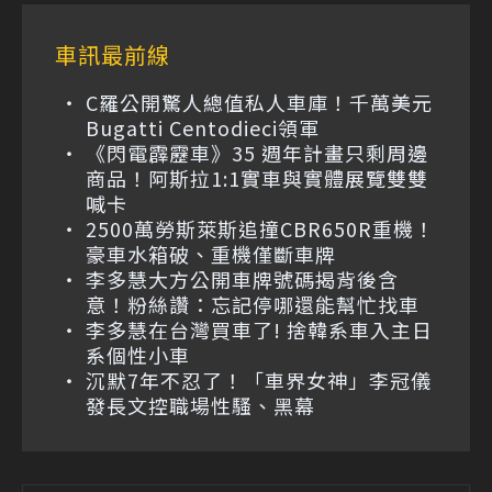
車訊最前線
C羅公開驚人總值私人車庫！千萬美元
Bugatti Centodieci領軍
《閃電霹靂車》35 週年計畫只剩周邊
商品！阿斯拉1:1實車與實體展覽雙雙
喊卡
2500萬勞斯萊斯追撞CBR650R重機！
豪車水箱破、重機僅斷車牌
李多慧大方公開車牌號碼揭背後含
意！粉絲讚：忘記停哪還能幫忙找車
李多慧在台灣買車了! 捨韓系車入主日
系個性小車
沉默7年不忍了！「車界女神」李冠儀
發長文控職場性騷、黑幕