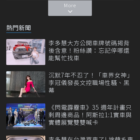
More
熱門新聞
李多慧大方公開車牌號碼揭背
後含意！粉絲讚：忘記停哪還
能幫忙找車
沉默7年不忍了！「車界女神」
李冠儀發長文控職場性騷、黑
幕
《閃電霹靂車》35 週年計畫只
剩周邊商品！阿斯拉1:1實車與
實體展覽雙雙喊卡
李多慧在台灣買車了! 捨韓系車