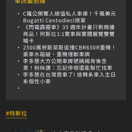
車訊最前線
C羅公開驚人總值私人車庫！千萬美元
Bugatti Centodieci領軍
《閃電霹靂車》35 週年計畫只剩周邊
商品！阿斯拉1:1實車與實體展覽雙雙
喊卡
2500萬勞斯萊斯追撞CBR650R重機！
豪車水箱破、重機僅斷車牌
李多慧大方公開車牌號碼揭背後含
意！粉絲讚：忘記停哪還能幫忙找車
李多慧在台灣買車了! 捨韓系車入主日
系個性小車
特斯拉