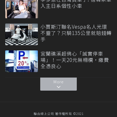
入主日系個性小車
小賈斯汀聯名Vespa名人光環
不靈了？只騎135公里就賠錢轉
手
宜蘭礁溪超佛心「誠實停車
場」！一天20元無柵欄，繳費
全憑良心
More
聯合線上公司 著作權所有 ©2021