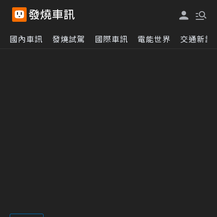
國內車訊
發燒試駕
國際車訊
電能世界
交通新訊