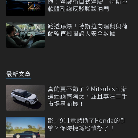
命！駕駛稱自動駕駛 特斯拉
軟體副總反駁腳踩油門
路透踢爆！特斯拉向瑞典與荷
蘭監管機關誇大安全數據
最新文章
真的賣不動了？Mitsubishi漸
遭經銷商淘汰，並且專注二手
市場尋商機！
影／911竟然換了Honda的引
擎？保時捷鐵粉憤怒了！