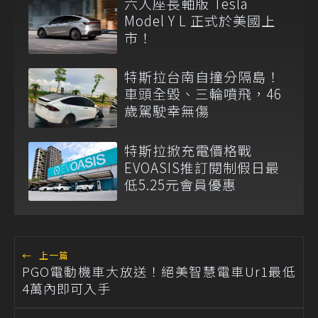
六人座長軸版 Tesla
Model Y L 正式於美國上
市！
特斯拉台南自撞分隔島！
車頭全毀、三輪噴飛，46
歲駕駛幸無傷
特斯拉掀充電價格戰
EVOASIS推訂閱制假日最
低5.25元會員優惠
←
上一篇
PGO電動機車大放送！絕美智慧電車Ur1最低
4萬內即可入手