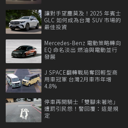
讓對手望塵莫及！2025 年賓士
GLC 如何成為台灣 SUV 市場的
最佳投資
Mercedes-Benz 電動策略轉向
EQ 命名淡出 燃油與電動並行
發展
J SPACE翻轉戰局奪回輕型商
用車冠軍 台灣2月車市年增
4.8%
停車再開騎士「雙腳未著地」
遭罰引民怨！警回覆：這是規
定