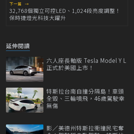
下一篇
→
32,768個獨立可控LED、1,024段亮度調整！
保時捷燈光科技大躍升
延伸閱讀
六人座長軸版 Tesla Model Y L
正式於美國上市！
特斯拉台南自撞分隔島！車頭
全毀、三輪噴飛，46歲駕駛幸
無傷
影／美德州特斯拉衝撞民宅奪