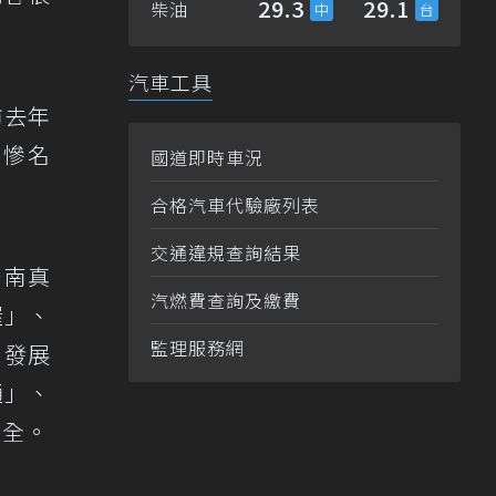
29.3
29.1
柴油
汽車工具
市去年
最慘名
國道即時車況
合格汽車代驗廠列表
交通違規查詢結果
台南真
汽燃費查詢及繳費
喔」、
監理服務網
？發展
通」、
安全。