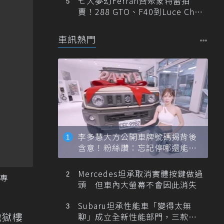
七大夢幻Ferrari齊聚蒙特雷拍
賣！288 GTO、F40到Luce Cha
ssis 0一次登場
車訊熱門
李多慧大方公開車牌號碼揭背後
含意！粉絲讚：忘記停哪還能幫
忙找車
Mercedes坦承取消實體按鍵做過
專
頭 但車內大螢幕不會因此消失
Subaru坦承性能車「變得太無
地獄樓
聊」成立全新性能部門，三款手