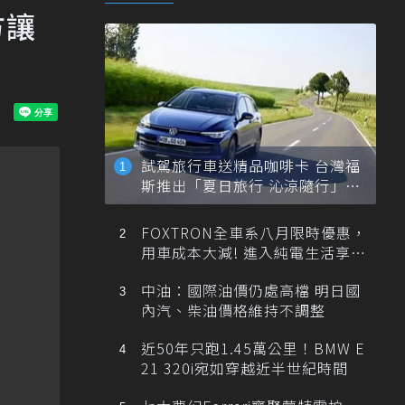
方讓
試駕旅行車送精品咖啡卡 台灣福
斯推出「夏日旅行 沁涼隨行」活
動
FOXTRON全車系八月限時優惠，
用車成本大減! 進入純電生活享
「零稅金＋零保養」新時代
中油：國際油價仍處高檔 明日國
內汽、柴油價格維持不調整
近50年只跑1.45萬公里！BMW E
21 320i宛如穿越近半世紀時間