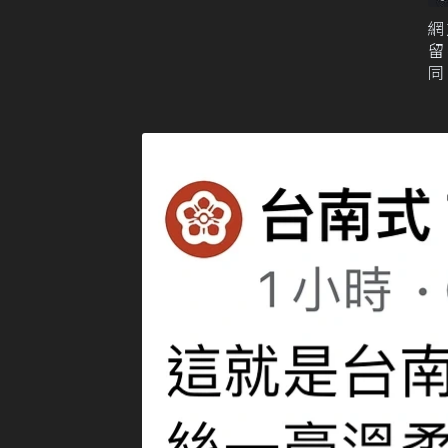
網
留
同