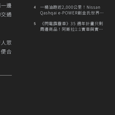
排跑車開發中！
面一邊
一桶油跑近2,000公里！Nissan
Qashqai e-POWER創金氏世界紀
的交通
錄
《閃電霹靂車》35 週年計畫只剩
周邊商品！阿斯拉1:1實車與實體
展覽雙雙喊卡
行人眾
方便合