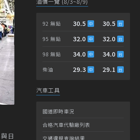
油價一覽 (8/3~8/9)
30.5
30.5
92 無鉛
32.0
32.0
95 無鉛
34.0
34.0
98 無鉛
29.3
29.1
柴油
汽車工具
國道即時車況
合格汽車代驗廠列表
。與日
交通違規查詢結果