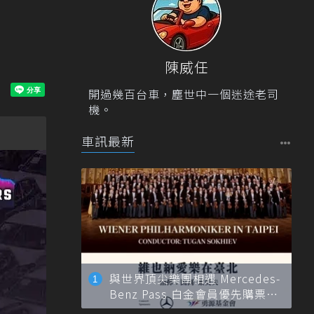
陳威任
開過幾百台車，塵世中一個迷途老司
機。
車訊最新
與世界頂尖樂團相遇 Mercedes-
Benz Pass 白金會員優先購票維
也納愛樂