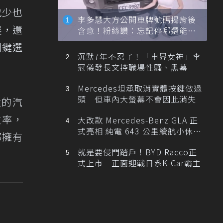
或少也
李多慧大方公開車牌號碼揭背後
展，還
含意！粉絲讚：忘記停哪還能幫
忙找車
關鍵選
沉默7年不忍了！「車界女神」李
冠儀發長文控職場性騷、黑幕
Mercedes坦承取消實體按鍵做過
頭 但車內大螢幕不會因此消失
大的汽
效率，
大改款 Mercedes-Benz GLA 正
式亮相 純電 643 公里續航小休
都擁有
旅！
就是要侵門踏戶！BYD Racco正
式上市 正面迎戰日系K-Car霸主