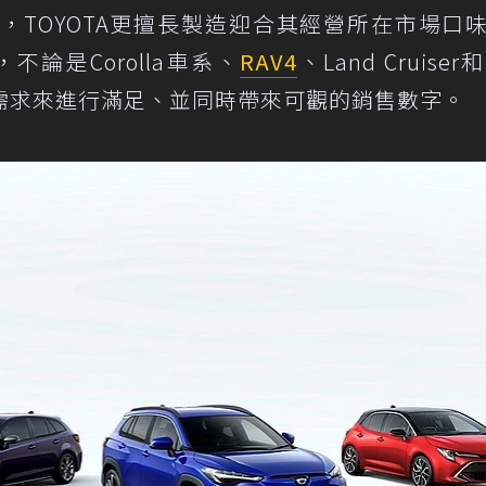
，TOYOTA更擅長製造迎合其經營所在市場口
論是Corolla車系、
RAV4
、Land Cruiser和Y
需求來進行滿足、並同時帶來可觀的銷售數字。