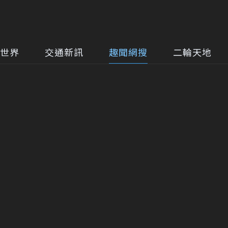
世界
交通新訊
趣聞網搜
二輪天地