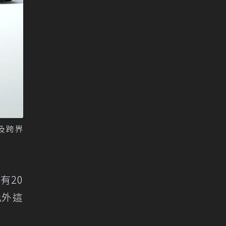
g以及跨界
有20
此外這