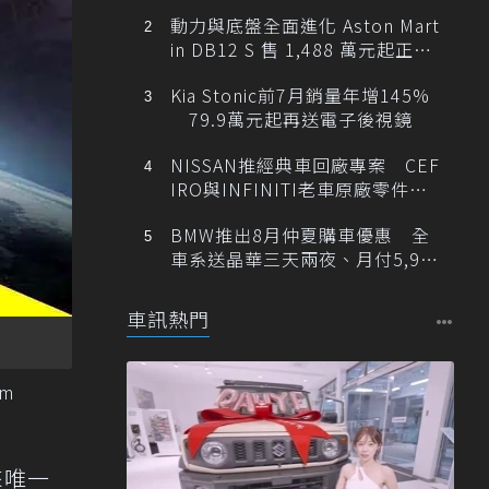
動力與底盤全面進化 Aston Mart
in DB12 S 售 1,488 萬元起正式
登台
Kia Stonic前7月銷量年增145%
79.9萬元起再送電子後視鏡
NISSAN推經典車回廠專案 CEF
IRO與INFINITI老車原廠零件最
低1折
BMW推出8月仲夏購車優惠 全
車系送晶華三天兩夜、月付5,900
元起
車訊熱門
m
來唯一