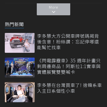
More
熱門新聞
李多慧大方公開車牌號碼揭背
後含意！粉絲讚：忘記停哪還
能幫忙找車
《閃電霹靂車》35 週年計畫只
剩周邊商品！阿斯拉1:1實車與
實體展覽雙雙喊卡
李多慧在台灣買車了! 捨韓系車
入主日系個性小車