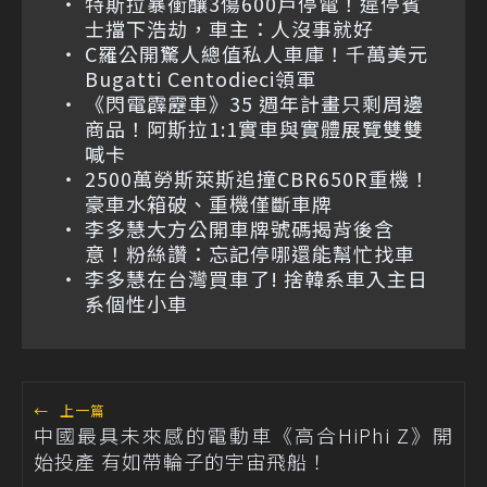
特斯拉暴衝釀3傷600戶停電！違停賓
士擋下浩劫，車主：人沒事就好
C羅公開驚人總值私人車庫！千萬美元
Bugatti Centodieci領軍
《閃電霹靂車》35 週年計畫只剩周邊
商品！阿斯拉1:1實車與實體展覽雙雙
喊卡
2500萬勞斯萊斯追撞CBR650R重機！
豪車水箱破、重機僅斷車牌
李多慧大方公開車牌號碼揭背後含
意！粉絲讚：忘記停哪還能幫忙找車
李多慧在台灣買車了! 捨韓系車入主日
系個性小車
←
上一篇
中國最具未來感的電動車《高合HiPhi Z》開
始投產 有如帶輪子的宇宙飛船！