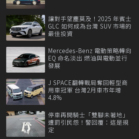
讓對手望塵莫及！2025 年賓士
GLC 如何成為台灣 SUV 市場的
最佳投資
Mercedes-Benz 電動策略轉向
EQ 命名淡出 燃油與電動並行
發展
J SPACE翻轉戰局奪回輕型商
用車冠軍 台灣2月車市年增
4.8%
停車再開騎士「雙腳未著地」
遭罰引民怨！警回覆：這是規
定