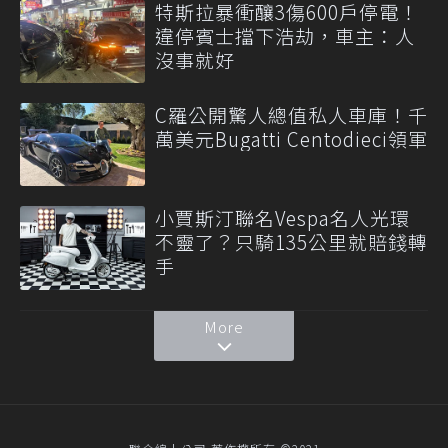
特斯拉暴衝釀3傷600戶停電！
違停賓士擋下浩劫，車主：人
沒事就好
C羅公開驚人總值私人車庫！千
萬美元Bugatti Centodieci領軍
小賈斯汀聯名Vespa名人光環
不靈了？只騎135公里就賠錢轉
手
More