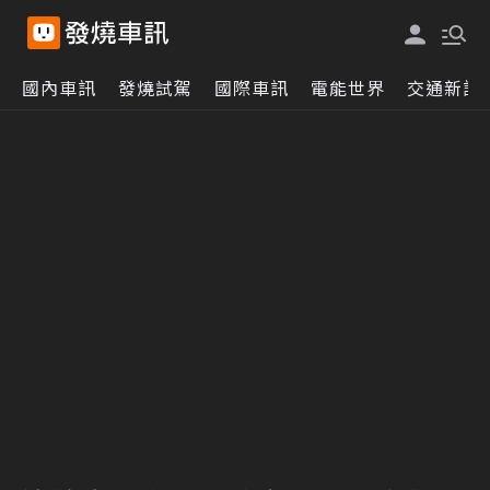
國內車訊
發燒試駕
國際車訊
電能世界
交通新訊