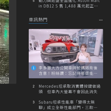
動力與底盤全面進化 Aston Mart
in DB12 S 售 1,488 萬元起正式
登台
車訊熱門
李多慧大方公開車牌號碼揭背後
含意！粉絲讚：忘記停哪還能幫
忙找車
Mercedes坦承取消實體按鍵做過
頭 但車內大螢幕不會因此消失
Subaru坦承性能車「變得太無
聊」成立全新性能部門，三款手