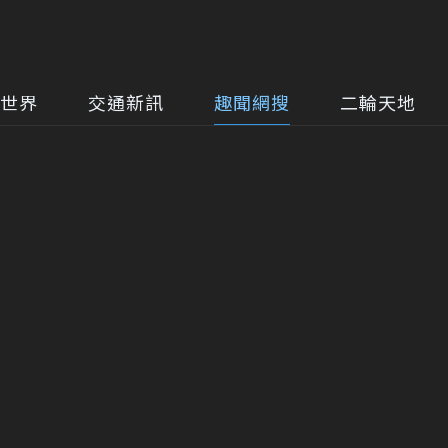
世界
交通新訊
趣聞網搜
二輪天地