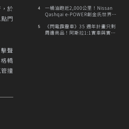
排跑車開發中！
行，於
一桶油跑近2,000公里！Nissan
Qashqai e-POWER創金氏世界紀
地點門
錄
《閃電霹靂車》35 週年計畫只剩
周邊商品！阿斯拉1:1實車與實體
展覽雙雙喊卡
撞擊聲
車格轎
氣管撞