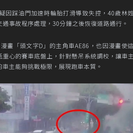
6疑因踩油門加速時輪胎打滑導致失控，40歲林
交通事故程序處理，30分鐘之後恢復道路通行。
自知名漫畫「頭文字D」的主角車AE86，也因漫畫使
低重心的賽車底盤上，針對懸吊系統調校，讓車
的車主能夠挑戰極限，展現跑車本質。