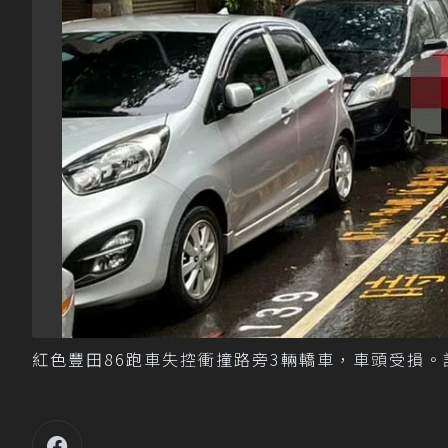
紅色豐田86跑車失控衝撞路旁3輛轎車，車頭受損