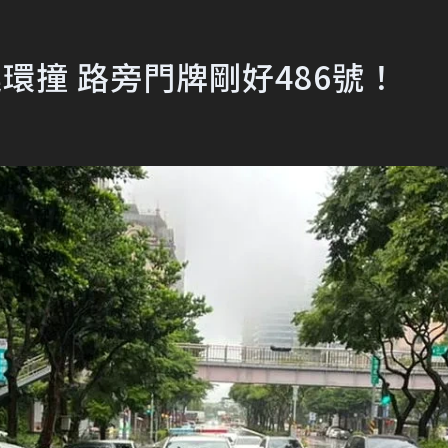
滑連環撞 路旁門牌剛好486號！