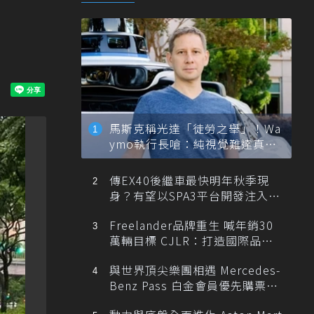
馬斯克稱光達「徒勞之舉」！Wa
ymo執行長嗆：純視覺難達真正
自動駕駛
傳EX40後繼車最快明年秋季現
身？有望以SPA3平台開發注入80
0V動力
Freelander品牌重生 喊年銷30
萬輛目標 CJLR：打造國際品牌
半數銷量來自全球！
與世界頂尖樂團相遇 Mercedes-
Benz Pass 白金會員優先購票維
也納愛樂