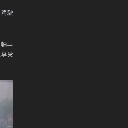
姓駕駛
這輛車
主享受