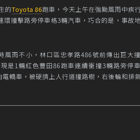
生的
Toyota 86
跑車，今天上午在強颱風雨中疾
連環撞擊路旁停車格3輛汽車，巧合的是，事故
時風雨不小，林口區忠孝路486號前傳出巨大
現是1輛紅色豐田86跑車連續衝撞3輛路旁停
ltis油電轎車，被硬擠上人行道撞路樹，右後輪和排