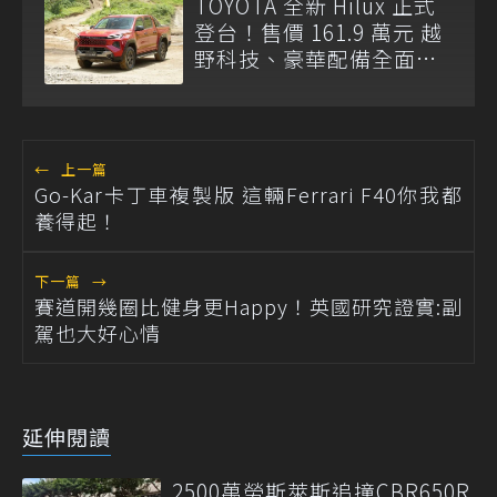
TOYOTA 全新 Hilux 正式
登台！售價 161.9 萬元 越
野科技、豪華配備全面升
級
←
上一篇
Go-Kar卡丁車複製版 這輛Ferrari F40你我都
養得起！
下一篇
→
賽道開幾圈比健身更Happy！英國研究證實:副
駕也大好心情
延伸閱讀
2500萬勞斯萊斯追撞CBR650R