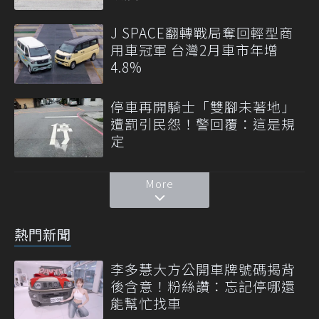
J SPACE翻轉戰局奪回輕型商
用車冠軍 台灣2月車市年增
4.8%
停車再開騎士「雙腳未著地」
遭罰引民怨！警回覆：這是規
定
More
熱門新聞
李多慧大方公開車牌號碼揭背
後含意！粉絲讚：忘記停哪還
能幫忙找車