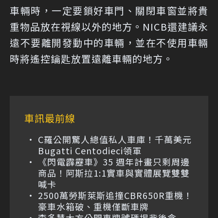
車輛時，一定要鎖好車門、關閉車窗並將貴
重物品放在視線以外的地方。NICB還建議永
遠不要離開發動中的車輛，並在不使用車輛
時將遙控鑰匙放置遠離車輛的地方。
車訊最前線
C羅公開驚人總值私人車庫！千萬美元
Bugatti Centodieci領軍
《閃電霹靂車》35 週年計畫只剩周邊
商品！阿斯拉1:1實車與實體展覽雙雙
喊卡
2500萬勞斯萊斯追撞CBR650R重機！
豪車水箱破、重機僅斷車牌
李多慧大方公開車牌號碼揭背後含