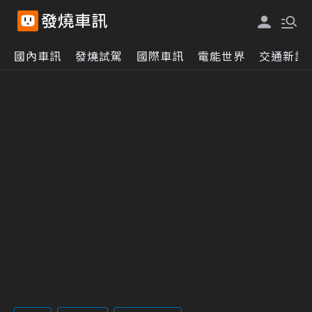
國內車訊
發燒試駕
國際車訊
電能世界
交通新訊