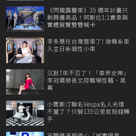
《閃電霹靂車》35 週年計畫只
剩周邊商品！阿斯拉1:1實車與
實體展覽雙雙喊卡
李多慧在台灣買車了! 捨韓系車
入主日系個性小車
沉默7年不忍了！「車界女神」
李冠儀發長文控職場性騷、黑
幕
小賈斯汀聯名Vespa名人光環
不靈了？只騎135公里就賠錢轉
手
宜蘭礁溪超佛心「誠實停車