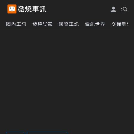
國內車訊
發燒試駕
國際車訊
電能世界
交通新訊