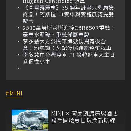
Bugatti Centodieci領軍
《閃電霹靂車》35 週年計畫只剩周邊
商品！阿斯拉1:1實車與實體展覽雙雙
喊卡
2500萬勞斯萊斯追撞CBR650R重機！
豪車水箱破、重機僅斷車牌
李多慧大方公開車牌號碼揭背後含
意！粉絲讚：忘記停哪還能幫忙找車
李多慧在台灣買車了! 捨韓系車入主日
系個性小車
MINI
MINI ✕ 宜蘭凱渡廣場酒店
聯手開啟夏日玩樂新航線