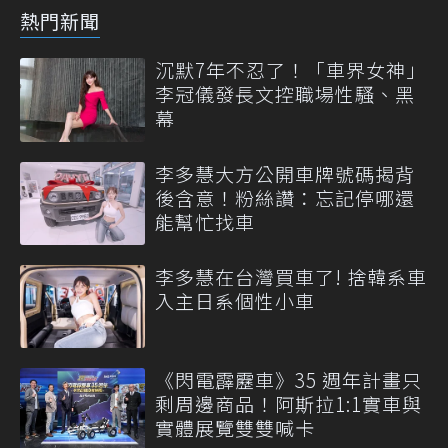
熱門新聞
沉默7年不忍了！「車界女神」
李冠儀發長文控職場性騷、黑
幕
李多慧大方公開車牌號碼揭背
後含意！粉絲讚：忘記停哪還
能幫忙找車
李多慧在台灣買車了! 捨韓系車
入主日系個性小車
《閃電霹靂車》35 週年計畫只
剩周邊商品！阿斯拉1:1實車與
實體展覽雙雙喊卡