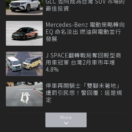
GLC 如何成為台灣 SUV 市場的
最佳投資
Mercedes-Benz 電動策略轉向
EQ 命名淡出 燃油與電動並行
發展
J SPACE翻轉戰局奪回輕型商
用車冠軍 台灣2月車市年增
4.8%
停車再開騎士「雙腳未著地」
遭罰引民怨！警回覆：這是規
定
More