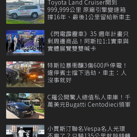
Toyota Land Cruiser開到
999,999公里 原廠引擎變速箱
撐16年、最後1公里留給新車主
《閃電霹靂車》35 週年計畫只
剩周邊商品！阿斯拉1:1實車與
實體展覽雙雙喊卡
特斯拉暴衝釀3傷600戶停電！
違停賓士擋下浩劫，車主：人
沒事就好
C羅公開驚人總值私人車庫！千
萬美元Bugatti Centodieci領軍
小賈斯汀聯名Vespa名人光環
不靈了？只騎135公里就賠錢轉