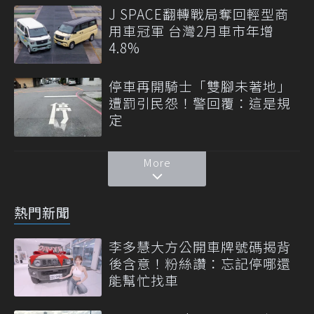
J SPACE翻轉戰局奪回輕型商
用車冠軍 台灣2月車市年增
4.8%
停車再開騎士「雙腳未著地」
遭罰引民怨！警回覆：這是規
定
More
熱門新聞
李多慧大方公開車牌號碼揭背
後含意！粉絲讚：忘記停哪還
能幫忙找車