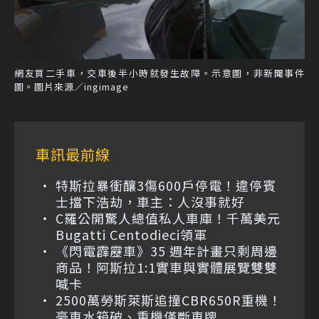
網友買二手車，交車後半小時就發生故障。示意圖，非新聞事件
圖。圖片來源／ingimage
車訊最前線
特斯拉暴衝釀3傷600戶停電！違停賓
士擋下浩劫，車主：人沒事就好
C羅公開驚人總值私人車庫！千萬美元
Bugatti Centodieci領軍
《閃電霹靂車》35 週年計畫只剩周邊
商品！阿斯拉1:1實車與實體展覽雙雙
喊卡
2500萬勞斯萊斯追撞CBR650R重機！
豪車水箱破、重機僅斷車牌