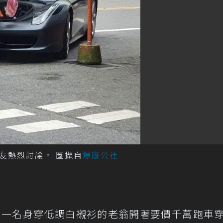
友熱烈討論。 圖擷自
爆廢公社
文，一名身穿低調白襯衫的老翁開著要價千萬跑車