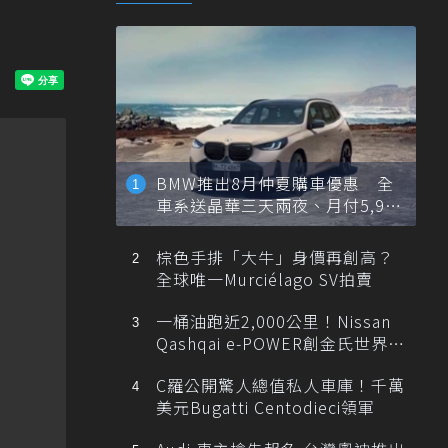
BMW推出8月仲夏購車優惠 全
車系送晶華三天兩夜、月付5,900
元起
棕色手排「大牛」身價再創高？
全球唯一Murciélago SV拍賣
一桶油跑近2,000公里！Nissan
Qashqai e-POWER創金氏世界紀
錄
C羅公開驚人總值私人車庫！千萬
美元Bugatti Centodieci領軍