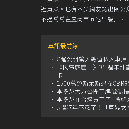
近買菜。也有不少網友認出阿公
不過常常在宜蘭市區吃早餐」、
車訊最前線
C羅公開驚人總值私人車庫！千萬美
《閃電霹靂車》35 週年計
卡
2500萬勞斯萊斯追撞CB
李多慧大方公開車牌號碼
李多慧在台灣買車了! 捨
沉默7年不忍了！「車界女