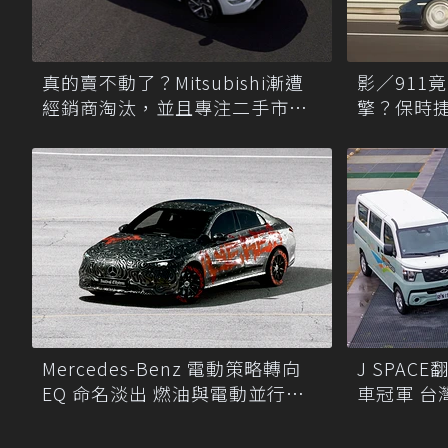
真的賣不動了？Mitsubishi漸遭
影／911
經銷商淘汰，並且專注二手市場
擎？保時
尋商機！
Mercedes-Benz 電動策略轉向
J SPA
EQ 命名淡出 燃油與電動並行發
車冠軍 台
展