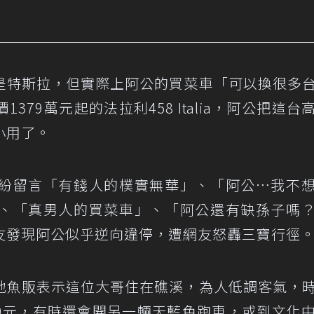
是特斯拉，但實際上阿公的買菜車「可以換很多
1379萬元起的
法拉利458 Italia
，阿公把這台
小用了。
紛留言「有錢人的樸實無華」、「阿公⋯我不
、「真男人的買菜車」、「阿公還有缺孫子嗎
友發現阿公似乎逆向違停，遭網友怒轟三寶行徑
地魚販表示這位大哥住在礁溪，為人低調客氣，
000元，有時還會開另一輛天藍色跑車，或到文化