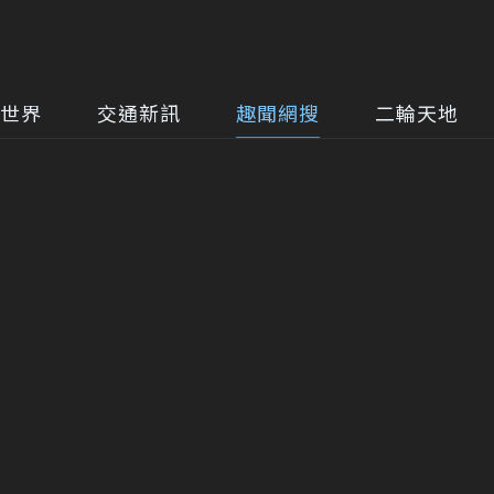
世界
交通新訊
趣聞網搜
二輪天地