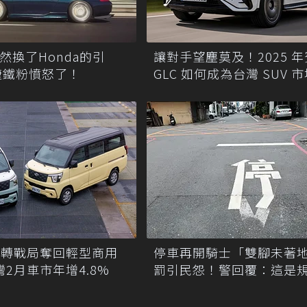
竟然換了Honda的引
讓對手望塵莫及！2025 
捷鐵粉憤怒了！
GLC 如何成為台灣 SUV 
佳投資
CE翻轉戰局奪回輕型商用
停車再開騎士「雙腳未著
灣2月車市年增4.8%
罰引民怨！警回覆：這是