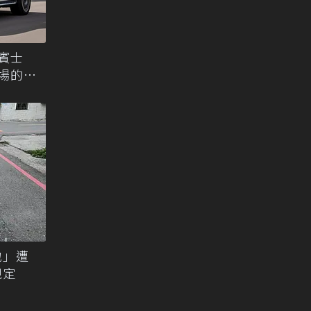
年賓士
市場的最
地」遭
規定