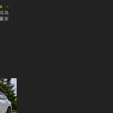
篇
→
A成為
贏家