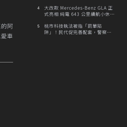
大改款 Mercedes-Benz GLA 正
式亮相 純電 643 公里續航小休
旅！
菜的阿
桃市科技執法被指「罰單陷
阱」！民代促完善配套，警察局
進愛車
提數據回應