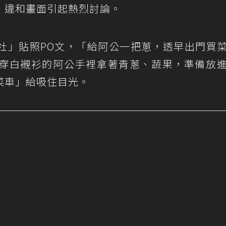
，違和畫面引起熱烈討論。
社」貼照
PO文
，「給阿公一把蔥，透早出門買
穿白襯衫的阿公手裡拿著青蔥、蔬果，準備放
菜車」給吸住目光。