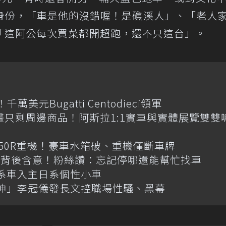
身份，「車是他的沒錯喔！是礁溪人」、「老人
「這阿公每次買菜都開超跑，還不只這台」。
元Bugatti Centodieci領軍
畫只剩周邊商品！阿斯拉1:1實車與實體展覽雙雙
R650R重機！豪車水箱破、重機僅斷車牌
揭背後含意！粉絲讚：忘記停哪還能幫忙找車
韓系車入主日系個性小車
神」李冠儀發長文控職場性騷、黑幕