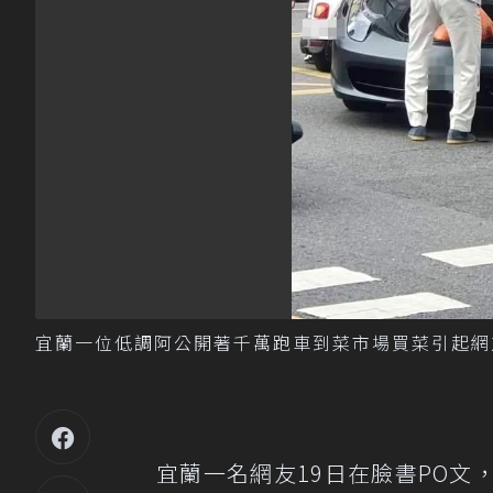
宜蘭一位低調阿公開著千萬跑車到菜市場買菜引起網
宜蘭一名網友19日在臉書PO