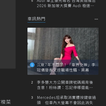
Audi 車主搶先報名 台灣奧迪推出
2026 新加坡大獎賽 Audi 極速之
旅
車訊熱門
沉默7年不忍了！「車界女神」李
冠儀發長文控職場性騷、黑幕
李多慧大方公開車牌號碼揭背後
含意！粉絲讚：忘記停哪還能幫
忙找車
Mercedes坦承取消實體按鍵做過
穿梭菜
頭 但車內大螢幕不會因此消失