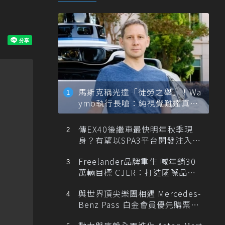
馬斯克稱光達「徒勞之舉」！Wa
ymo執行長嗆：純視覺難達真正
自動駕駛
傳EX40後繼車最快明年秋季現
身？有望以SPA3平台開發注入80
0V動力
Freelander品牌重生 喊年銷30
萬輛目標 CJLR：打造國際品牌
半數銷量來自全球！
與世界頂尖樂團相遇 Mercedes-
Benz Pass 白金會員優先購票維
也納愛樂