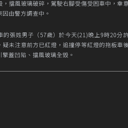
毀，擋風玻璃破碎，駕駛右腳受傷受困車中，幸
原因由警方調查中。
張姓男子（57歲）於今天(21)晚上9時20分
，疑未注意前方已紅燈，追撞停等紅燈的拖板車
引擎蓋凹陷、擋風玻璃全毀。