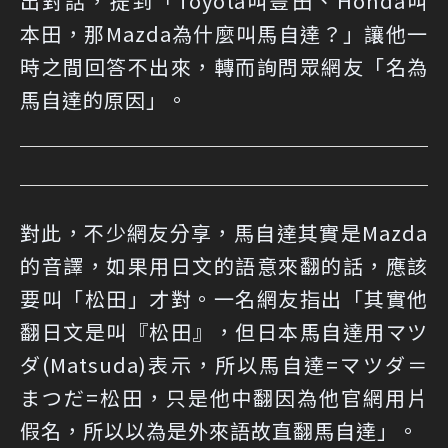
出對話，提到「Toyota叫豐田、Honda叫
本田，那Mazda為什麼叫馬自達？」讓他一
時之間回答不出來，轉而詢問眾網友「名為
馬自達的原因」。
對此，不少網友分享，馬自達其實是Mazda
的音譯，如果用日文的語意來翻的話，應該
要叫「松田」才對。一名網友指出「其實他
翻日文是叫『松田』，但日本馬自達用マツ
ダ(Matsuda)表示，所以馬自達=マツダ＝
まつだ=松田，只是他中翻因為他官網用片
假名，所以以為是外來語故直翻馬自達」。