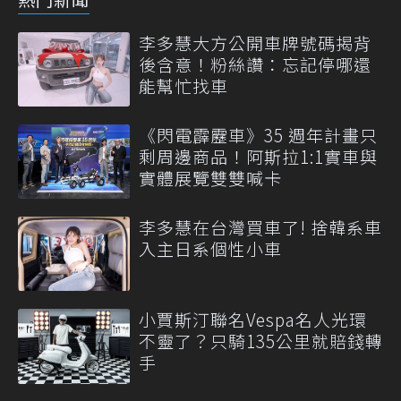
李多慧大方公開車牌號碼揭背
後含意！粉絲讚：忘記停哪還
能幫忙找車
《閃電霹靂車》35 週年計畫只
剩周邊商品！阿斯拉1:1實車與
實體展覽雙雙喊卡
李多慧在台灣買車了! 捨韓系車
入主日系個性小車
小賈斯汀聯名Vespa名人光環
不靈了？只騎135公里就賠錢轉
手