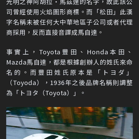
光明之神阿胡拉·馬茲達的名字，故此該公
司曾經使用火焰圖形商標。而「松田」此漢
字名稱未被任何大中華地區子公司或者代理
商採用，反而直接音譯成馬自達。
事實上，Toyota豐田、Honda本田、
Mazda馬自達，都是根據創辦人的姓氏來命
名的。而豐田姓氏原本是「トヨダ」
（Toyoda），1936年之後品牌名稱則調整
為「トヨタ（Toyota）」。