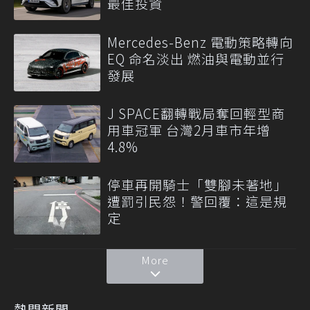
最佳投資
Mercedes-Benz 電動策略轉向
EQ 命名淡出 燃油與電動並行
發展
J SPACE翻轉戰局奪回輕型商
用車冠軍 台灣2月車市年增
4.8%
停車再開騎士「雙腳未著地」
遭罰引民怨！警回覆：這是規
定
More
熱門新聞