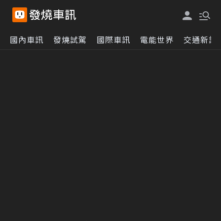
國內車訊
發燒試駕
國際車訊
電能世界
交通新訊