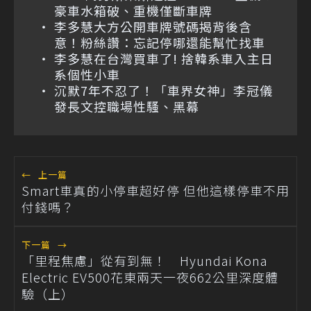
豪車水箱破、重機僅斷車牌
李多慧大方公開車牌號碼揭背後含
意！粉絲讚：忘記停哪還能幫忙找車
李多慧在台灣買車了! 捨韓系車入主日
系個性小車
沉默7年不忍了！「車界女神」李冠儀
發長文控職場性騷、黑幕
←
上一篇
Smart車真的小停車超好停 但他這樣停車不用
付錢嗎？
下一篇
→
「里程焦慮」從有到無！ Hyundai Kona
Electric EV500花東兩天一夜662公里深度體
驗（上）