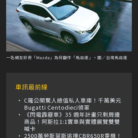
一名網友好奇「Mazda」為何翻作「馬自達」。圖／台灣馬自達
車訊最前線
C羅公開驚人總值私人車庫！千萬美元
Bugatti Centodieci領軍
《閃電霹靂車》35 週年計畫只剩周邊
商品！阿斯拉1:1實車與實體展覽雙雙
喊卡
2500萬勞斯萊斯追撞CBR650R重機！