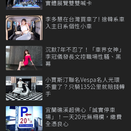
實體展覽雙雙喊卡
李多慧在台灣買車了! 捨韓系車
入主日系個性小車
沉默7年不忍了！「車界女神」
李冠儀發長文控職場性騷、黑
幕
小賈斯汀聯名Vespa名人光環
不靈了？只騎135公里就賠錢轉
手
宜蘭礁溪超佛心「誠實停車
場」！一天20元無柵欄，繳費
全憑良心