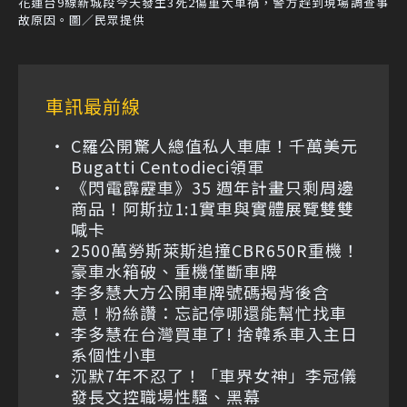
花蓮台9線新城段今天發生3死2傷重大車禍，警方趕到現場調查事
故原因。圖／民眾提供
車訊最前線
C羅公開驚人總值私人車庫！千萬美元
Bugatti Centodieci領軍
《閃電霹靂車》35 週年計畫只剩周邊
商品！阿斯拉1:1實車與實體展覽雙雙
喊卡
2500萬勞斯萊斯追撞CBR650R重機！
豪車水箱破、重機僅斷車牌
李多慧大方公開車牌號碼揭背後含
意！粉絲讚：忘記停哪還能幫忙找車
李多慧在台灣買車了! 捨韓系車入主日
系個性小車
沉默7年不忍了！「車界女神」李冠儀
發長文控職場性騷、黑幕