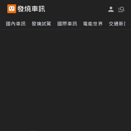
國內車訊
發燒試駕
國際車訊
電能世界
交通新訊