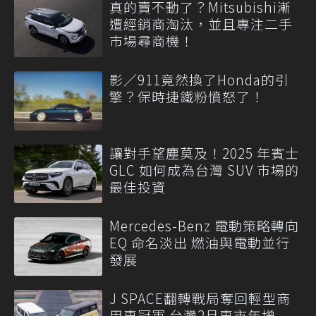
真的賣不動了？Mitsubishi漸
遭經銷商淘汰，並且專注二手
市場尋商機！
影／911竟然換了Honda的引
擎？保時捷鐵粉憤怒了！
讓對手望塵莫及！2025 年賓士
GLC 如何成為台灣 SUV 市場的
最佳投資
Mercedes-Benz 電動策略轉向
EQ 命名淡出 燃油與電動並行
發展
J SPACE翻轉戰局奪回輕型商
用車冠軍 台灣2月車市年增