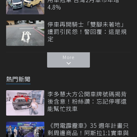
4.8%
停車再開騎士「雙腳未著地」
遭罰引民怨！警回覆：這是規
定
More
熱門新聞
李多慧大方公開車牌號碼揭背
後含意！粉絲讚：忘記停哪還
能幫忙找車
《閃電霹靂車》35 週年計畫只
剩周邊商品！阿斯拉1:1實車與