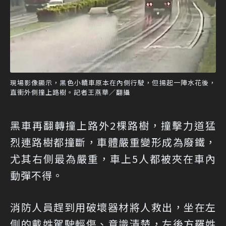
現場影像顯示，黑色小轎車原本在內側行駛，但揚起一陣水花後，
直衝外側撞上路樹。記者王燕華／翻攝
黑車再翻轉撞上路外2棵路樹，撞擊力道猛
烈連路樹都撞斷，車體嚴重變形成為廢鐵，
尤其右側最為嚴重，車上5人都被夾在車內
動彈不得。
消防人員趕到用破壞器材將人救出，坐在左
側的戴姓駕駛輕傷、意識清楚，左後方羅姓