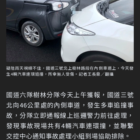
疑陰雨天視線不佳，國道三號北上樹林路段在內側車道上，今天發
生4輛汽車連環追撞，所幸無人受傷。記者王長鼎／翻攝
國道六隊樹林分隊今天上午獲報，國道三號
北向46公里處的內側車道，發生多車追撞事
故，分隊立即通報線上巡邏警力前往處理，
發現事故現場共有4輛汽車連環撞，並聯繫
交控中心通知事故處理小組到場協助排除。