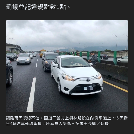
罰鍰並記違規點數1點。
疑陰雨天視線不佳，國道三號北上樹林路段在內側車道上，今天發
生4輛汽車連環追撞，所幸無人受傷。記者王長鼎／翻攝