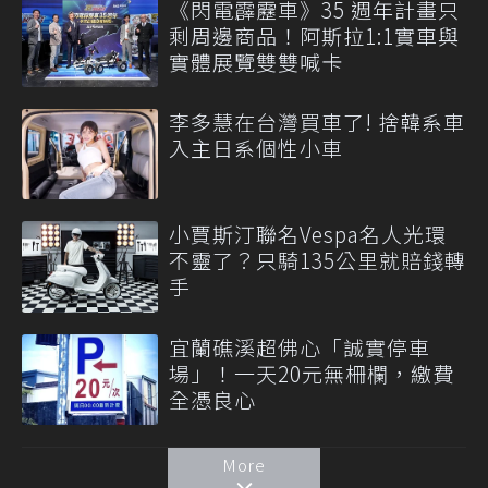
《閃電霹靂車》35 週年計畫只
剩周邊商品！阿斯拉1:1實車與
實體展覽雙雙喊卡
李多慧在台灣買車了! 捨韓系車
入主日系個性小車
小賈斯汀聯名Vespa名人光環
不靈了？只騎135公里就賠錢轉
手
宜蘭礁溪超佛心「誠實停車
場」！一天20元無柵欄，繳費
全憑良心
More