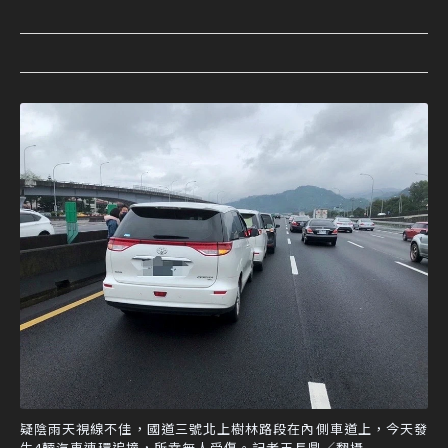
疑陰雨天視線不佳，國道三號北上樹林路段在內側車道上，今天發
生4輛汽車連環追撞，所幸無人受傷。記者王長鼎／翻攝