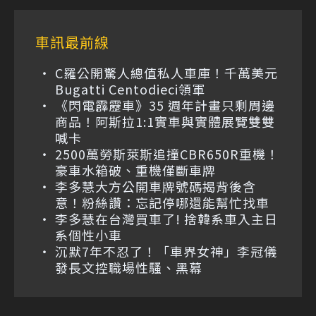
車訊最前線
C羅公開驚人總值私人車庫！千萬美元
Bugatti Centodieci領軍
《閃電霹靂車》35 週年計畫只剩周邊
商品！阿斯拉1:1實車與實體展覽雙雙
喊卡
2500萬勞斯萊斯追撞CBR650R重機！
豪車水箱破、重機僅斷車牌
李多慧大方公開車牌號碼揭背後含
意！粉絲讚：忘記停哪還能幫忙找車
李多慧在台灣買車了! 捨韓系車入主日
系個性小車
沉默7年不忍了！「車界女神」李冠儀
發長文控職場性騷、黑幕