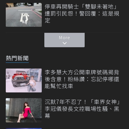
停車再開騎士「雙腳未著地」
遭罰引民怨！警回覆：這是規
定
More
熱門新聞
李多慧大方公開車牌號碼揭背
後含意！粉絲讚：忘記停哪還
能幫忙找車
沉默7年不忍了！「車界女神」
李冠儀發長文控職場性騷、黑
幕