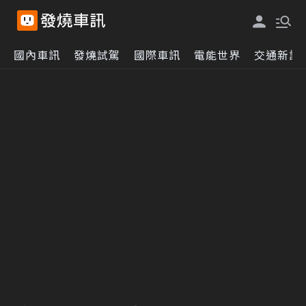
國內車訊
發燒試駕
國際車訊
電能世界
交通新訊