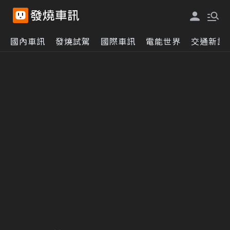
國內車訊
發燒試駕
國際車訊
電能世界
交通新訊