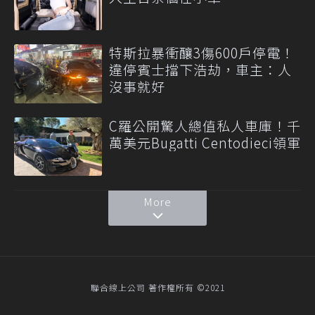
特斯拉暴衝釀3傷600戶停電！
違停賓士擋下浩劫，車主：人
沒事就好
C羅公開驚人總值私人車庫！千
萬美元Bugatti Centodieci領軍
More
聯合線上公司 著作權所有 ©2021