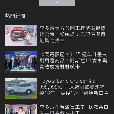
熱門新聞
李多慧大方公開車牌號碼揭背
後含意！粉絲讚：忘記停哪還
能幫忙找車
《閃電霹靂車》35 週年計畫只
剩周邊商品！阿斯拉1:1實車與
實體展覽雙雙喊卡
Toyota Land Cruiser開到
999,999公里 原廠引擎變速箱
撐16年、最後1公里留給新車主
李多慧在台灣買車了! 捨韓系車
入主日系個性小車