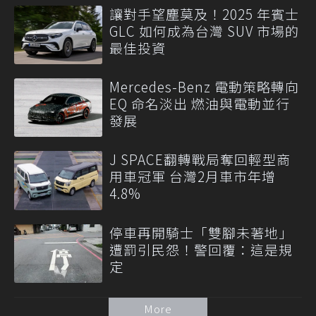
讓對手望塵莫及！2025 年賓士
GLC 如何成為台灣 SUV 市場的
最佳投資
Mercedes-Benz 電動策略轉向
EQ 命名淡出 燃油與電動並行
發展
J SPACE翻轉戰局奪回輕型商
用車冠軍 台灣2月車市年增
4.8%
停車再開騎士「雙腳未著地」
遭罰引民怨！警回覆：這是規
定
More