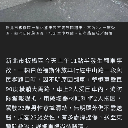
新北市板橋區一輛休旅車因不明原因翻車，車內2人一度受
困，經消防隊脫困後，均無生命危險。記者翁至成／翻攝
新北市板橋區今天上午11點半發生翻車事
故，一輛白色福斯休旅車行經中山路一段與
民權路口時，因不明原因翻車，整輛車垂直
90度橫躺大馬路，車上2人受困車內。消防
隊獲報趕抵，用破壞器材順利將2人拖困，
駕駛23歲男性意識清楚，無明顯外傷不需送
醫，乘客23歲女性，有多處擦挫傷，送亞東
醫院救治；詳細車禍尚待釐清。