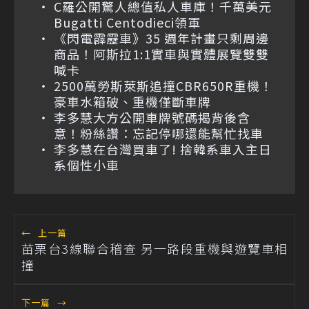
C羅公開驚人總值私人車庫！千萬美元
Bugatti Centodieci領軍
《閃電霹靂車》35 週年計畫只剩周邊
商品！阿斯拉1:1實車與實體展覽雙雙
喊卡
2500萬勞斯萊斯追撞CBR650R重機！
豪車水箱破、重機僅斷車牌
李多慧大方公開車牌號碼揭背後含
意！粉絲讚：忘記停哪還能幫忙找車
李多慧在台灣買車了! 捨韓系車入主日
系個性小車
←
上一篇
苗栗台3線聯合稽查 另一路段重機與遊覽車相
撞
下一篇
→