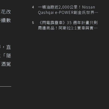
排跑車開發中！
一桶油跑近2,000公里！Nissan
蘇花改
Qashqai e-POWER創金氏世界紀
錄
持續數
《閃電霹靂車》35 週年計畫只剩
周邊商品！阿斯拉1:1實車與實體
展覽雙雙喊卡
得，直
說「隧
「酒駕