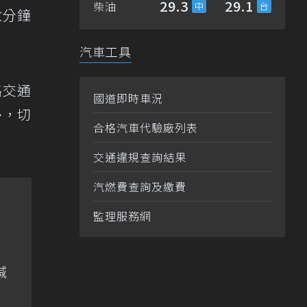
29.3
29.1
柴油
數分鐘
汽車工具
路交通
國道即時車況
多，切
合格汽車代驗廠列表
交通違規查詢結果
汽燃費查詢及繳費
監理服務網
喊