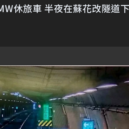
MW休旅車 半夜在蘇花改隧道