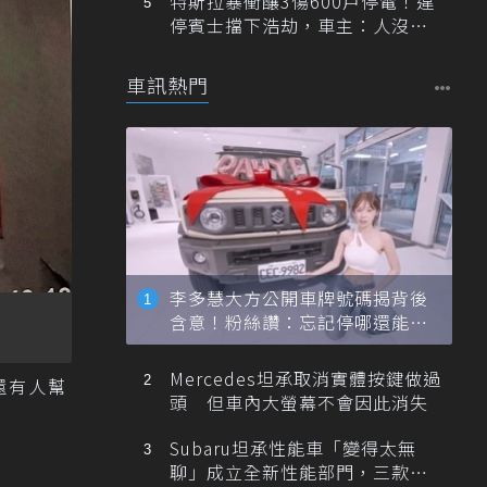
特斯拉暴衝釀3傷600戶停電！違
停賓士擋下浩劫，車主：人沒事
就好
車訊熱門
李多慧大方公開車牌號碼揭背後
含意！粉絲讚：忘記停哪還能幫
忙找車
Mercedes坦承取消實體按鍵做過
還有人幫
頭 但車內大螢幕不會因此消失
Subaru坦承性能車「變得太無
聊」成立全新性能部門，三款手