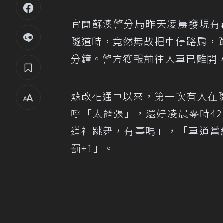
宜蘭蘇澳警分局昨天凌晨發現有
隧道時，竟然無故把車停路肩，
分鐘。警方獲報前往人車已離開
蘇改花通車以來，第一次有人在
呼「太誇張」，還好凌晨零時4
道裡跳舞，有事嗎」，「車道當
罰+1」。