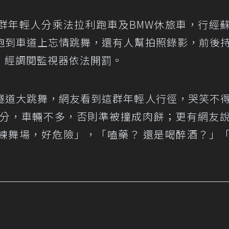
群年輕人分乘法拉利跑車及BMW休旅車，行經
跑到車道上忘情跳舞，還有人幫拍照錄影，前後
，經調閱監視器依法開罰。
隧道大跳舞，網友看到這群年輕人行徑，哭笑不
2分，車輛不多，否則準被撞成肉餅；更有網友
練舞場，好危險」，「嗑藥？ 還是喝醉酒？」