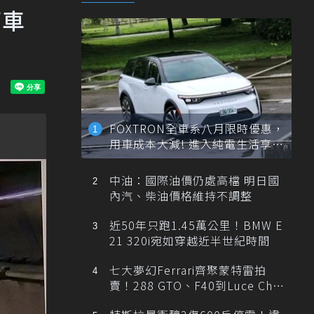
下車
FOXTRON全車系八月限時優惠，
用車成本大減! 進入純電生活享
「零稅金＋零保養」新時代
中油：國際油價仍處高檔 明日國
內汽、柴油價格維持不調整
近50年只跑1.45萬公里！BMW E
21 320i宛如穿越近半世紀時間
七大夢幻Ferrari齊聚蒙特雷拍
賣！288 GTO、F40到Luce Cha
ssis 0一次登場