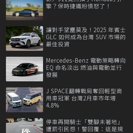
擎？保時捷鐵粉憤怒了！
讓對手望塵莫及！2025 年賓士
GLC 如何成為台灣 SUV 市場的
最佳投資
Mercedes-Benz 電動策略轉向
EQ 命名淡出 燃油與電動並行
發展
J SPACE翻轉戰局奪回輕型商
用車冠軍 台灣2月車市年增
4.8%
停車再開騎士「雙腳未著地」
遭罰引民怨！警回覆：這是規