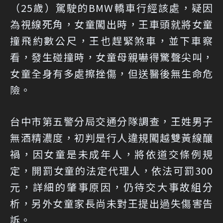
（25歲）駕駛的BMW轎車行經該處，疑因
為視線死角，女童闖出時，王車頭就將女童
撞飛約數公尺，王也趕緊煞車，並下車察
看，發生碰撞時，女童母親嚇得驚聲尖叫，
女童全身有多處擦挫傷，但送醫後無生命危
險。
台中市第五警分局交通分隊調查，王姓男子
無酒精濃度，初判是行人違規闖越雙黃線釀
禍，因女童是未成年人，將依道交條例規
定，開罰女童的法定代理人，依法可罰300
元，詳細的肇事原因，仍待交大事故組分
析，另外女童家長尚未對王提出過失傷害告
訴。