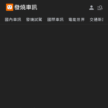
國內車訊
發燒試駕
國際車訊
電能世界
交通新訊