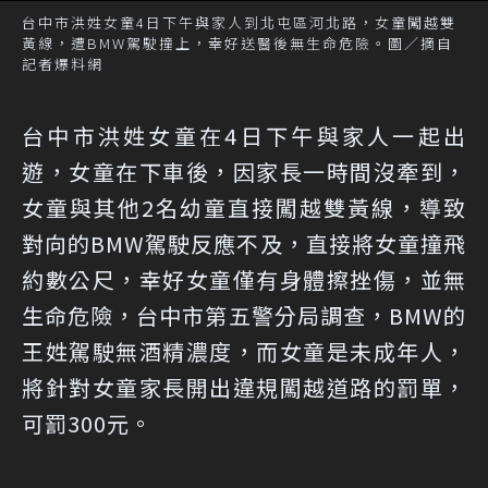
台中市洪姓女童4日下午與家人到北屯區河北路，女童闖越雙
黃線，遭BMW駕駛撞上，幸好送醫後無生命危險。圖／摘自
記者爆料網
台中市洪姓女童在4日下午與家人一起出
遊，女童在下車後，因家長一時間沒牽到，
女童與其他2名幼童直接闖越雙黃線，導致
對向的BMW駕駛反應不及，直接將女童撞飛
約數公尺，幸好女童僅有身體擦挫傷，並無
生命危險，台中市第五警分局調查，BMW的
王姓駕駛無酒精濃度，而女童是未成年人，
將針對女童家長開出違規闖越道路的罰單，
可罰300元。