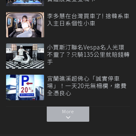
李多慧在台灣買車了! 捨韓系車
入主日系個性小車
小賈斯汀聯名Vespa名人光環
不靈了？只騎135公里就賠錢轉
手
宜蘭礁溪超佛心「誠實停車
場」！一天20元無柵欄，繳費
全憑良心
More