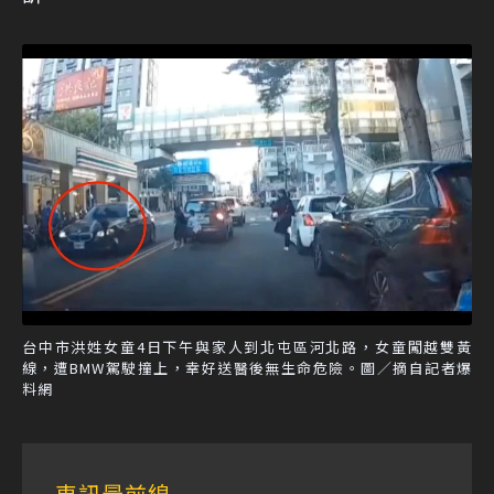
台中市洪姓女童4日下午與家人到北屯區河北路，女童闖越雙黃
線，遭BMW駕駛撞上，幸好送醫後無生命危險。圖／摘自記者爆
料網
車訊最前線