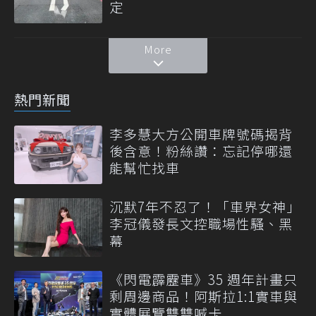
定
More
熱門新聞
李多慧大方公開車牌號碼揭背
後含意！粉絲讚：忘記停哪還
能幫忙找車
沉默7年不忍了！「車界女神」
李冠儀發長文控職場性騷、黑
幕
《閃電霹靂車》35 週年計畫只
剩周邊商品！阿斯拉1:1實車與
實體展覽雙雙喊卡