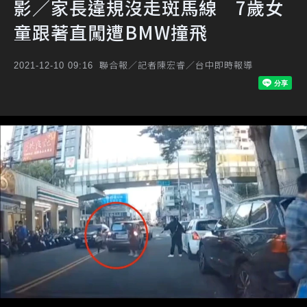
影／家長違規沒走斑馬線 7歲女
童跟著直闖遭BMW撞飛
聯合報／記者陳宏睿／台中即時報導
2021-12-10 09:16