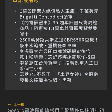
C羅公開驚人總值私人車庫！千萬美元
Bugatti Centodieci領軍
《閃電霹靂車》35 週年計畫只剩周邊
商品！阿斯拉1:1實車與實體展覽雙雙
喊卡
2500萬勞斯萊斯追撞CBR650R重機！
豪車水箱破、重機僅斷車牌
李多慧大方公開車牌號碼揭背後含
意！粉絲讚：忘記停哪還能幫忙找車
李多慧在台灣買車了! 捨韓系車入主日
系個性小車
沉默7年不忍了！「車界女神」李冠儀
發長文控職場性騷、黑幕
←
上一篇
Gogoro電池還能這樣用？智慧停車柱明年初