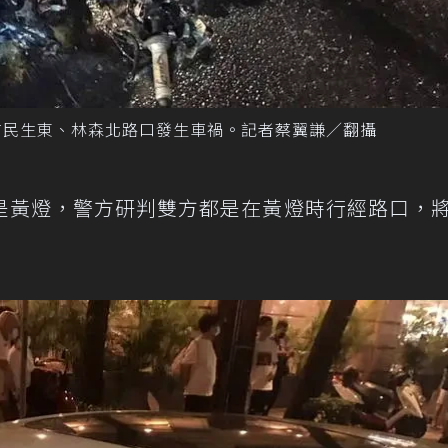
市民生東、林森北路口發生車禍。記者蔡翼謙／翻攝
是黃燈，警方研判雙方都是在黃燈時行經路口，