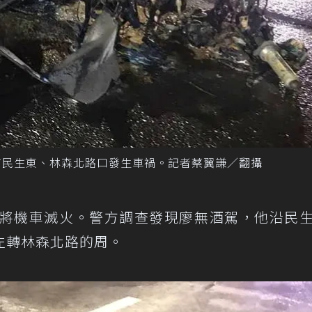
市民生東、林森北路口發生車禍。記者蔡翼謙／翻攝
，將機車滅火。警方調查發現廖無酒駕，他沿民
左轉林森北路的周。