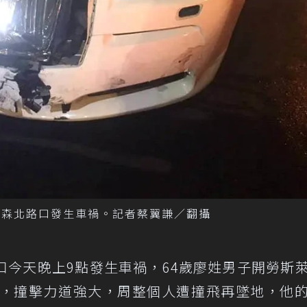
林森北路口發生車禍。記者蔡翼謙／翻攝
口今天晚上9點發生車禍，64歲廖姓男子開勞斯
子，撞擊力道強大，周整個人遭撞飛再墜地，他