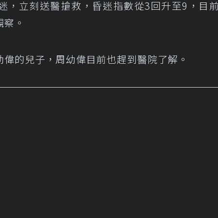
迷，立刻送醫搶救，昏迷指數從3回升至9，目
觀察。
幼偉的兒子，周幼偉目前也趕到醫院了解。