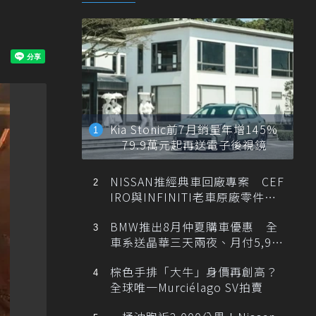
Kia Stonic前7月銷量年增145%
79.9萬元起再送電子後視鏡
NISSAN推經典車回廠專案 CEF
IRO與INFINITI老車原廠零件最
低1折
BMW推出8月仲夏購車優惠 全
車系送晶華三天兩夜、月付5,900
元起
棕色手排「大牛」身價再創高？
全球唯一Murciélago SV拍賣