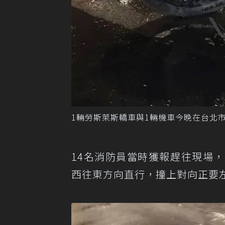
1輛勞斯萊斯轎車與1輛機車今晚在台北
14名消防員當時獲報趕往現場
西往東方向直行，撞上對向正要