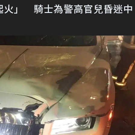
起火」 騎士為警高官兒昏迷中