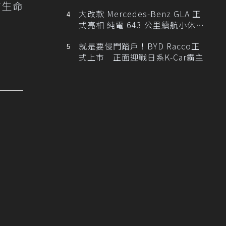
前生命
大改款 Mercedes-Benz GLA 正
式亮相 純電 643 公里續航小休
旅！
就是要侵門踏戶！BYD Racco正
式上市 正面迎戰日系K-Car霸主