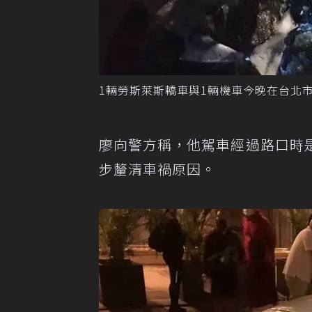
1輛勞斯萊斯轎車與1輛機車今晚在台北
廖向警方稱，他駕車經過路口時
步釐清車禍原因。