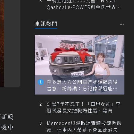
一桶油跑近2,000公里！Nissan
Qashqai e-POWER創金氏世界紀
錄
車訊熱門
李多慧大方公開車牌號碼揭背後
含意！粉絲讚：忘記停哪還能幫
忙找車
沉默7年不忍了！「車界女神」李
冠儀發長文控職場性騷、黑幕
萊斯轎
Mercedes坦承取消實體按鍵做過
的機車
頭 但車內大螢幕不會因此消失