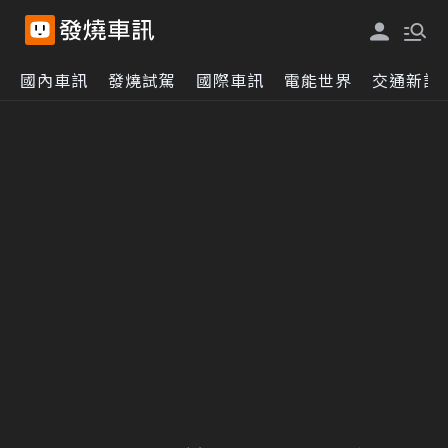
國內車訊
發燒試駕
國際車訊
電能世界
交通新訊