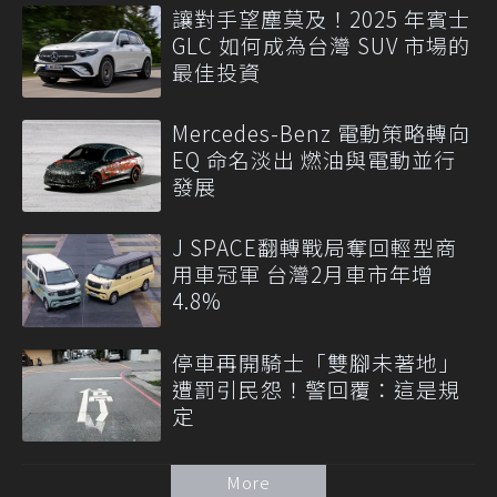
讓對手望塵莫及！2025 年賓士
GLC 如何成為台灣 SUV 市場的
最佳投資
Mercedes-Benz 電動策略轉向
EQ 命名淡出 燃油與電動並行
發展
J SPACE翻轉戰局奪回輕型商
用車冠軍 台灣2月車市年增
4.8%
停車再開騎士「雙腳未著地」
遭罰引民怨！警回覆：這是規
定
More