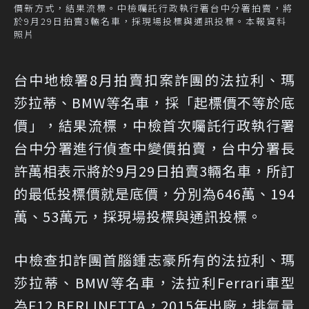
價新方式，結果流標。中檢囑託行政執行署台中分署拍賣，將
於9月29日拍賣3輛名車，採現場投標與通訊投標。本報資料
照片
台中地檢署8月拍賣扣案詐團的法拉利、瑪
莎拉蒂、BMW等名車，採「起標價不等於底
價」，結果流標，中檢首次囑託行政執行署
台中分署進行偵查中變價拍賣，台中分署長
許萬相表示將於9月29日拍賣3輛名車，所訂
的最低投標價就是底價，分別為646萬、194
萬、53萬元，採現場投標與通訊投標。
中檢查扣詐團首腦鍾志豪所有的法拉利、瑪
莎拉蒂、BMW等名車，法拉利Ferrari車型
為F12 BERLINETTA，2015年出廠，排氣量