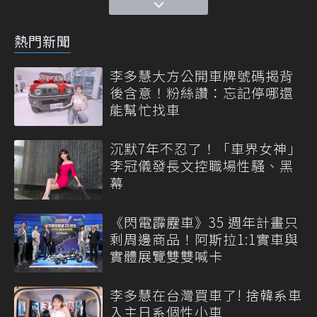
熱門新聞
李多慧大方公開車牌號碼揭背
後含意！粉絲讚：忘記停哪還
能幫忙找車
沉默7年不忍了！「車界女神」
李冠儀發長文控職場性騷、黑
幕
《閃電霹靂車》35 週年計畫只
剩周邊商品！阿斯拉1:1實車與
實體展覽雙雙喊卡
李多慧在台灣買車了! 捨韓系車
入主日系個性小車