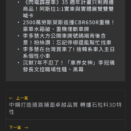
《閃電霹靂車》35 週年計畫只剩周邊
商品！阿斯拉1:1實車與實體展覽雙雙
喊卡
2500萬勞斯萊斯追撞CBR650R重機！
豪車水箱破、重機僅斷車牌
李多慧大方公開車牌號碼揭背後含
意！粉絲讚：忘記停哪還能幫忙找車
李多慧在台灣買車了! 捨韓系車入主日
系個性小車
沉默7年不忍了！「車界女神」李冠儀
發長文控職場性騷、黑幕
←
上一篇
中鋼打造道路鋪面卓越品質 轉爐石粒料3D特
性
下一篇
→