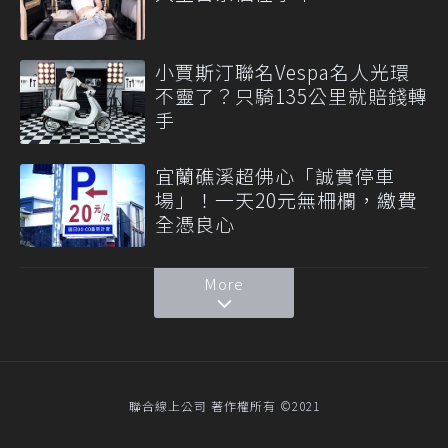
小賈斯汀聯名Vespa名人光環
不靈了？只騎135公里就賠錢轉
手
宜蘭礁溪超佛心「誠實停車
場」！一天20元無柵欄，繳費
全憑良心
More
聯合線上公司 著作權所有 ©2021