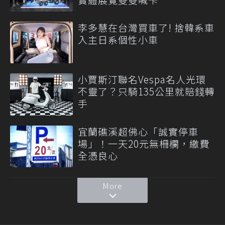
李多慧在台灣買車了! 捨韓系車
入主日系個性小車
小賈斯汀聯名Vespa名人光環
不靈了？只騎135公里就賠錢轉
手
宜蘭礁溪超佛心「誠實停車
場」！一天20元無柵欄，繳費
全憑良心
More