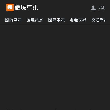
國內車訊
發燒試駕
國際車訊
電能世界
交通新訊