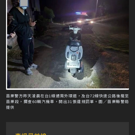
苗栗警方昨天凌晨在台1線通霄外環道，及台72線快速公路後龍至
苗栗段，攔查60輛汽機車，開出31張違規罰單。圖／苗栗縣警局
提供