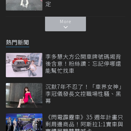
定
More
熱門新聞
李多慧大方公開車牌號碼揭背
後含意！粉絲讚：忘記停哪還
能幫忙找車
沉默7年不忍了！「車界女神」
李冠儀發長文控職場性騷、黑
幕
《閃電霹靂車》35 週年計畫只
剩周邊商品！阿斯拉1:1實車與
實體展覽雙雙喊卡