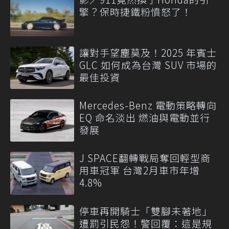
擎？保時捷鐵粉憤怒了！
讓對手望塵莫及！2025 年賓士
GLC 如何成為台灣 SUV 市場的
最佳投資
Mercedes-Benz 電動策略轉向
EQ 命名淡出 燃油與電動並行
發展
J SPACE翻轉戰局奪回輕型商
用車冠軍 台灣2月車市年增
4.8%
停車再開騎士「雙腳未著地」
遭罰引民怨！警回覆：這是規