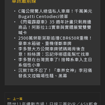
車訊最前線
C羅公開驚人總值私人車庫！千萬美元
Bugatti Centodieci領軍
《閃電霹靂車》35 週年計畫只剩周邊
商品！阿斯拉1:1實車與實體展覽雙雙
喊卡
2500萬勞斯萊斯追撞CBR650R重機！
豪車水箱破、重機僅斷車牌
李多慧大方公開車牌號碼揭背後含
意！粉絲讚：忘記停哪還能幫忙找車
李多慧在台灣買車了! 捨韓系車入主日
系個性小車
沉默7年不忍了！「車界女神」李冠儀
發長文控職場性騷、黑幕
←
上一篇
問世11年續戰市場！日規三菱RVR／ASX都會