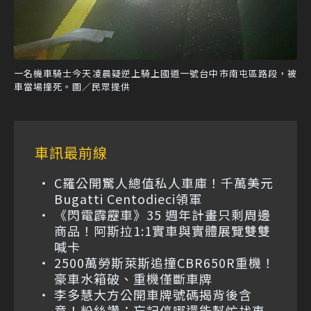
一名機車騎士今天凌晨疑逆上騎上國道一號台中市南屯區路段，被
車當場撞死。圖／民眾提供
車訊最前線
C羅公開驚人總值私人車庫！千萬美元
Bugatti Centodieci領軍
《閃電霹靂車》35 週年計畫只剩周邊
商品！阿斯拉1:1實車與實體展覽雙雙
喊卡
2500萬勞斯萊斯追撞CBR650R重機！
豪車水箱破、重機僅斷車牌
李多慧大方公開車牌號碼揭背後含
意！粉絲讚：忘記停哪還能幫忙找車