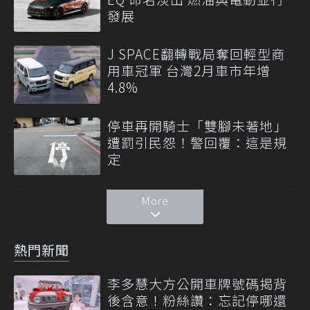
發展
J SPACE翻轉戰局奪回輕型商
用車冠軍 台灣2月車市年增
4.8%
停車再開騎士「雙腳未著地」
遭罰引民怨！警回覆：這是規
定
More
熱門新聞
李多慧大方公開車牌號碼揭背
後含意！粉絲讚：忘記停哪還