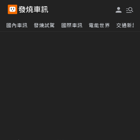
國內車訊
發燒試駕
國際車訊
電能世界
交通新訊