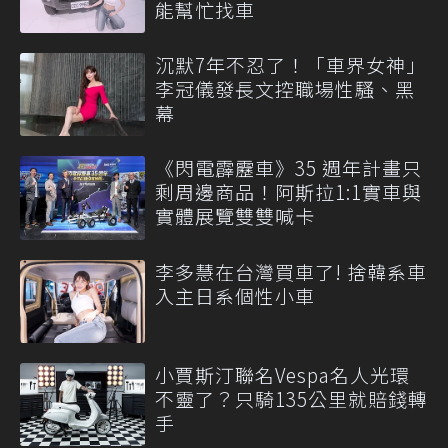
能幫忙找車
沉默7年不忍了！「車界女神」
李冠儀發長文控職場性騷、黑
幕
《閃電霹靂車》35 週年計畫只
剩周邊商品！阿斯拉1:1實車與
實體展覽雙雙喊卡
李多慧在台灣買車了! 捨韓系車
入主日系個性小車
小賈斯汀聯名Vespa名人光環
不靈了？只騎135公里就賠錢轉
手