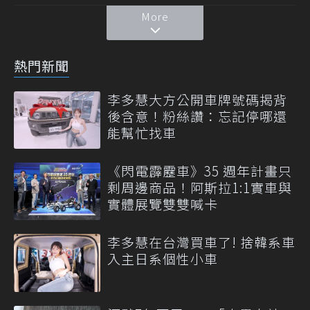
More
熱門新聞
李多慧大方公開車牌號碼揭背
後含意！粉絲讚：忘記停哪還
能幫忙找車
《閃電霹靂車》35 週年計畫只
剩周邊商品！阿斯拉1:1實車與
實體展覽雙雙喊卡
李多慧在台灣買車了! 捨韓系車
入主日系個性小車