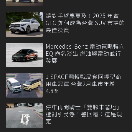
讓對手望塵莫及！2025 年賓士
GLC 如何成為台灣 SUV 市場的
最佳投資
Mercedes-Benz 電動策略轉向
EQ 命名淡出 燃油與電動並行
發展
J SPACE翻轉戰局奪回輕型商
用車冠軍 台灣2月車市年增
4.8%
停車再開騎士「雙腳未著地」
遭罰引民怨！警回覆：這是規
定