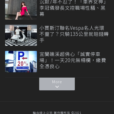
沉默7年不忍了！「車界女神」
李冠儀發長文控職場性騷、黑
幕
小賈斯汀聯名Vespa名人光環
不靈了？只騎135公里就賠錢轉
手
宜蘭礁溪超佛心「誠實停車
場」！一天20元無柵欄，繳費
全憑良心
More
聯合線上公司 著作權所有 ©2021