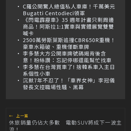
C羅公開驚人總值私人車庫！千萬美元
Bugatti Centodieci領軍
《閃電霹靂車》35 週年計畫只剩周邊
商品！阿斯拉1:1實車與實體展覽雙雙
喊卡
2500萬勞斯萊斯追撞CBR650R重機！
豪車水箱破、重機僅斷車牌
李多慧大方公開車牌號碼揭背後含
意！粉絲讚：忘記停哪還能幫忙找車
李多慧在台灣買車了! 捨韓系車入主日
系個性小車
沉默7年不忍了！「車界女神」李冠儀
發長文控職場性騷、黑幕
←
上一篇
休旅銷量仍佔大多數 電動SUV將成下一波主
流！