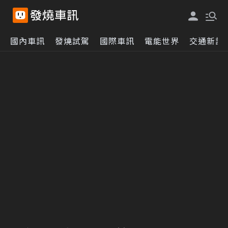
國內車訊
發燒試駕
國際車訊
電能世界
交通新訊